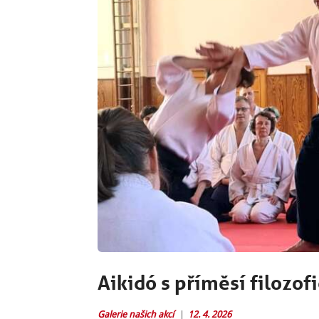
Aikidó s příměsí filozof
Galerie našich akcí
12. 4. 2026