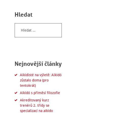
Hledat
Vyhledávání
Nejnovější články
Aikidisté na výletě: Aikidó
zůstalo doma (pro
tentokrát)
Aikidó s příměsí filozofie
Akreditovaný kurz
trenérů 2. třídy se
specializací na aikido