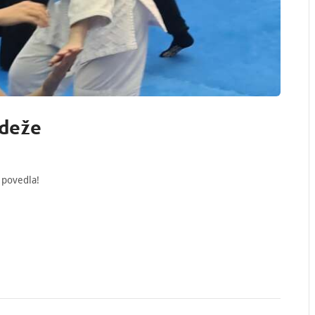
ádeže
 povedla!