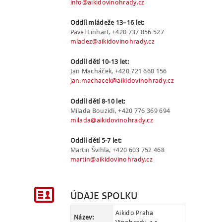
info@aikidovinohrady.cz
NÁBOR
Oddíl mládeže 13–16 let:
Pavel Linhart,
+420 737 856 527
ROZVRH
mladez@aikidovinohrady.cz
SEMINÁŘE
Oddíl dětí 10-13 let:
Jan Macháček,
+420 721 660 156
PRO FIRMY
jan.machacek@aikidovinohrady.cz
O NÁS
Oddíl dětí 8-10 let:
Milada Bouzidi,
+420 776 369 694
NÁŠ BLOG
milada@aikidovinohrady.cz
KONTAKT
Oddíl dětí 5-7 let:
Martin Švihla,
+420 603 752 468
ENGLISH
martin@aikidovinohrady.cz
ÚDAJE SPOLKU
Aikido Praha
Název: