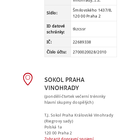
Vinohrady, z.s.
Šmilovského 1437/8,
Sídlo:
120 00 Praha 2
ID datové
tkzcssr
schránky:
IČ:
22689338
Číslo účtu:
2700020028/2010
SOKOL PRAHA
VINOHRADY
(pondělí-čtvrtek večerní tréninky
hlavní skupiny dospělých)
T.J. Sokol Praha Královské Vinohrady
(Riegrovy sady)
Polská 1a
120 00 Praha 2
Zobrazit dopravní spojení