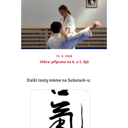
15. 6. 2024
Videa: příprava na 6. a 5. kjú
NÁBOR
Další texty máme na Substack-u:
ROZVRH
SEMINÁŘE
PRO FIRMY
O NÁS