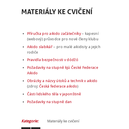
MATERIÁLY KE CVIČENÍ
Příručka pro aikido začátečníky
– kapesní
(webový) průvodce pro nové členy klubu
Aikido slabikář
– pro malé aikidisty a jejich
rodiče
Pravidla bezpečnosti v dódžó
Požadavky na stupně kjú České Federace
Aikido
Obrázky a názvy útoků a technik v aikido
(zdroj:
Česká federace aikido
)
Části lidského těla v japonštině
Požadavky na stupně dan
Kategorie:
Materiály ke cvičení