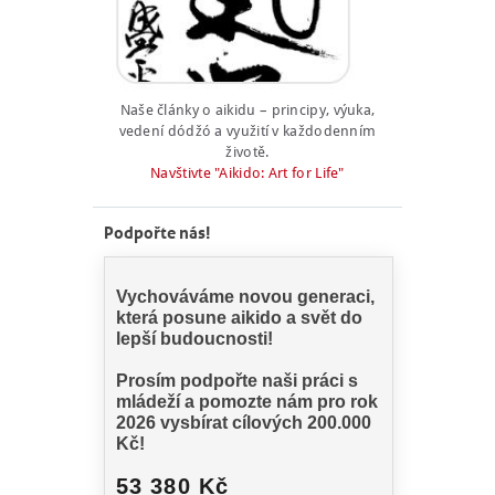
NÁŠ BLOG
KONTAKT
ENGLISH
Naše články o aikidu – principy, výuka,
vedení dódžó a využití v každodenním
životě.
Navštivte "Aikido: Art for Life"
Podpořte nás!