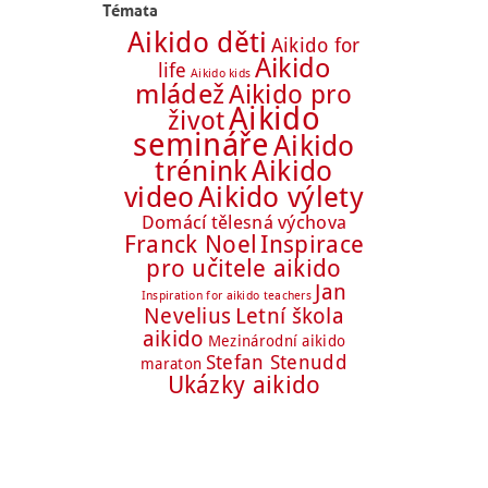
Témata
Aikido děti
Aikido for
Aikido
life
Aikido kids
mládež
Aikido pro
Aikido
život
semináře
Aikido
trénink
Aikido
Aikido výlety
video
Domácí tělesná výchova
Franck Noel
Inspirace
pro učitele aikido
Jan
Inspiration for aikido teachers
Nevelius
Letní škola
aikido
Mezinárodní aikido
Stefan Stenudd
maraton
Ukázky aikido