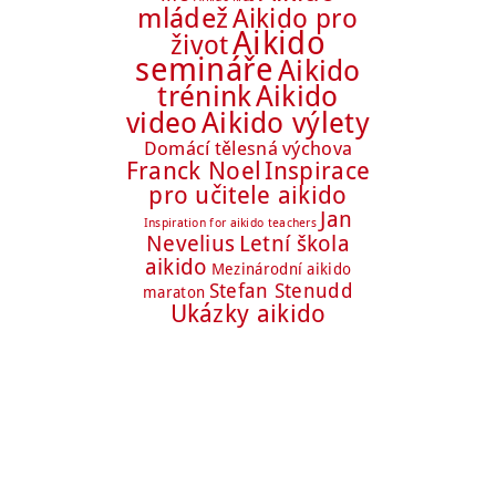
mládež
Aikido pro
Aikido
život
semináře
Aikido
trénink
Aikido
Aikido výlety
video
Domácí tělesná výchova
Franck Noel
Inspirace
pro učitele aikido
Jan
Inspiration for aikido teachers
Nevelius
Letní škola
aikido
Mezinárodní aikido
Stefan Stenudd
maraton
Ukázky aikido