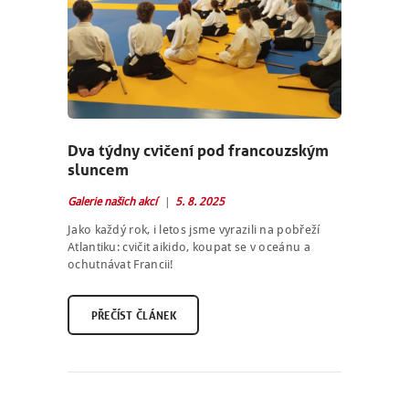
Dva týdny cvičení pod francouzským
sluncem
Galerie našich akcí
5. 8. 2025
Jako každý rok, i letos jsme vyrazili na pobřeží
Atlantiku: cvičit aikido, koupat se v oceánu a
ochutnávat Francii!
PŘEČÍST ČLÁNEK