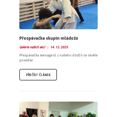
Přespávačka skupin mládeže
Galerie našich akcí
14. 12. 2025
Přespávačka teenagerů z našeho dódžó se skvěle
povedla!
PŘEČÍST ČLÁNEK