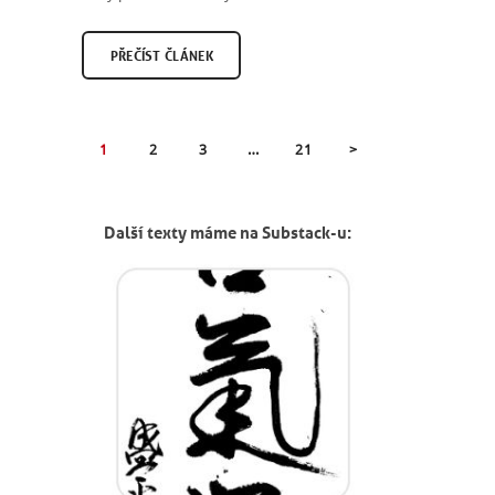
PŘEČÍST ČLÁNEK
STRÁNKOVÁNÍ
PAGE
1
PAGE
2
PAGE
3
…
PAGE
21
>
PŘÍSPĚVKŮ
Další texty máme na Substack-u: