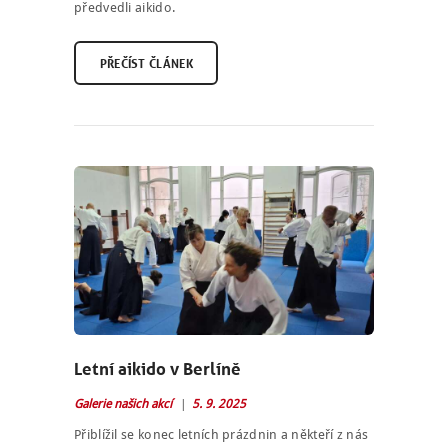
předvedli aikido.
PŘEČÍST ČLÁNEK
NÁBOR
ROZVRH
SEMINÁŘE
PRO FIRMY
Letní aikido v Berlíně
O NÁS
Galerie našich akcí
5. 9. 2025
Přiblížil se konec letních prázdnin a někteří z nás
NÁŠ BLOG