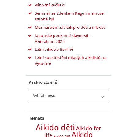
Vánoční večírek!
Seminář se Zdenkem Regulim a nové
stupně kjú
Mezinárodní zážitek pro děti a mládež
Japonské podzimní slavnosti –
Akimatsuri 2025
Letní aikido v Berlíně
Letní soustředění mladých aikidistů na
Vysočině
Archiv článků
Archiv
článků
Témata
Aikido děti
Aikido for
Aikido
life
Aikido kids