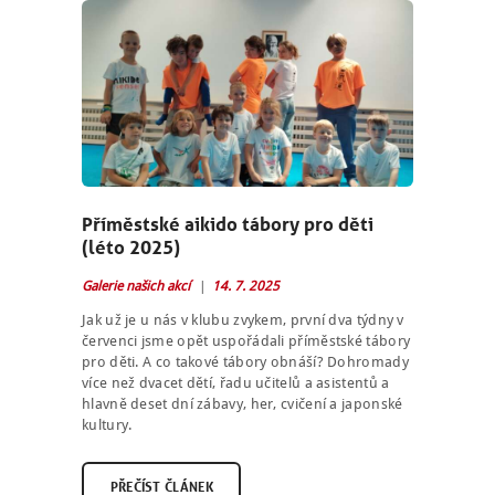
Příměstské aikido tábory pro děti
(léto 2025)
Galerie našich akcí
14. 7. 2025
Jak už je u nás v klubu zvykem, první dva týdny v
červenci jsme opět uspořádali příměstské tábory
pro děti. A co takové tábory obnáší? Dohromady
více než dvacet dětí, řadu učitelů a asistentů a
hlavně deset dní zábavy, her, cvičení a japonské
kultury.
PŘEČÍST ČLÁNEK