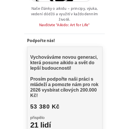
Naše články o aikidu – principy, výuka,
vedení dódžó a využití v každodenním
životě.
Navštivte "Aikido: Art for Life"
Podpořte nás!