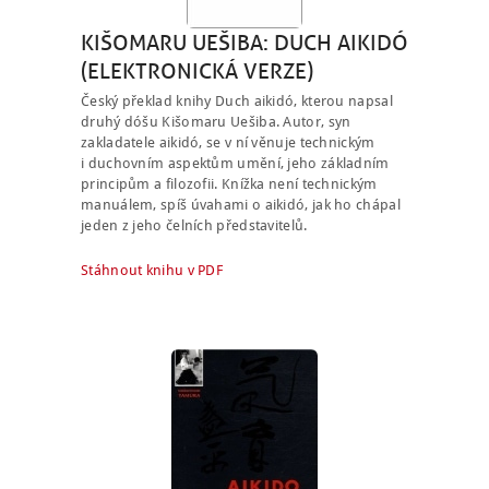
KIŠOMARU UEŠIBA: DUCH AIKIDÓ
(ELEKTRONICKÁ VERZE)
Český překlad knihy Duch aikidó, kterou napsal
druhý dóšu Kišomaru Uešiba. Autor, syn
zakladatele aikidó, se v ní věnuje technickým
i duchovním aspektům umění, jeho základním
NÁBOR
principům a filozofii. Knížka není technickým
manuálem, spíš úvahami o aikidó, jak ho chápal
ROZVRH
jeden z jeho čelních představitelů.
SEMINÁŘE
Stáhnout knihu v PDF
PRO FIRMY
O NÁS
NÁŠ BLOG
KONTAKT
ENGLISH