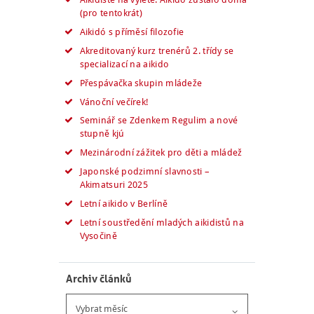
(pro tentokrát)
Aikidó s příměsí filozofie
Akreditovaný kurz trenérů 2. třídy se
specializací na aikido
Přespávačka skupin mládeže
Vánoční večírek!
Seminář se Zdenkem Regulim a nové
stupně kjú
Mezinárodní zážitek pro děti a mládež
Japonské podzimní slavnosti –
Akimatsuri 2025
Letní aikido v Berlíně
Letní soustředění mladých aikidistů na
Vysočině
Archiv článků
Archiv
článků