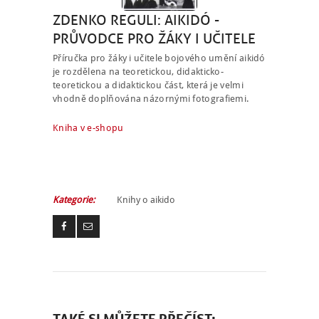
ZDENKO REGULI: AIKIDÓ -
PRŮVODCE PRO ŽÁKY I UČITELE
Příručka pro žáky i učitele bojového umění aikidó
je rozdělena na teoretickou, didakticko-
teoretickou a didaktickou část, která je velmi
vhodně doplňována názornými fotografiemi.
Kniha v e-shopu
Kategorie:
Knihy o aikido
TAKÉ SI MŮŽETE PŘEČÍST: