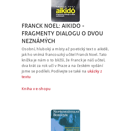
FRANCK NOEL: AIKIDO -
FRAGMENTY DIALOGU O DVOU
NEZNÁMÝCH
Osobní, hluboký a místy až poetický text o aikidě,
jak ho vnímá francouzký učitel Franck Noel. Tato
knížka je nám o to bližší, že Franck je náš učitel,
dva krát za rok učí v Praze a na českém vydání
jsme se podíleli. Podívejte se také na
ukázky z
textu
Kniha v e-shopu