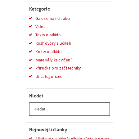
Kategorie
Galerie našich akcí
Videa
Texty o aikido
Rozhovory s učiteli
Knihy o aikido
Materiály ke cvičení
Příručka pro začátečníky
Uncategorized
Hledat
Vyhledávání
Nejnovější články
Aikidisté na výletě: Aikidó zůstalo doma