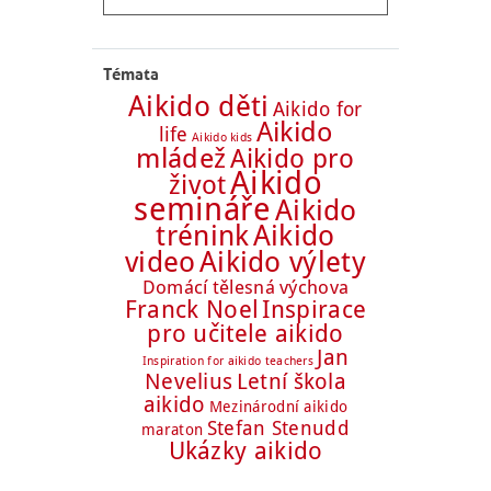
Témata
Aikido děti
Aikido for
Aikido
life
Aikido kids
mládež
Aikido pro
Aikido
život
semináře
Aikido
trénink
Aikido
Aikido výlety
video
Domácí tělesná výchova
Franck Noel
Inspirace
pro učitele aikido
Jan
Inspiration for aikido teachers
Nevelius
Letní škola
aikido
Mezinárodní aikido
Stefan Stenudd
maraton
Ukázky aikido