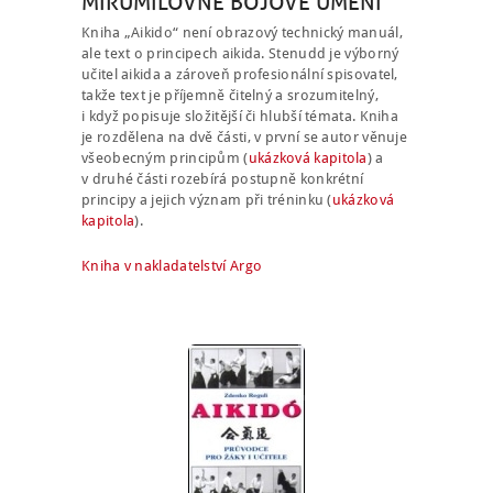
MÍRUMILOVNÉ BOJOVÉ UMĚNÍ
Kniha „Aikido“ není obrazový technický manuál,
ale text o principech aikida. Stenudd je výborný
učitel aikida a zároveň profesionální spisovatel,
takže text je příjemně čitelný a srozumitelný,
i když popisuje složitější či hlubší témata. Kniha
je rozdělena na dvě části, v první se autor věnuje
všeobecným principům (
ukázková kapitola
) a
v druhé části rozebírá postupně konkrétní
principy a jejich význam při tréninku (
ukázková
kapitola
).
Kniha v nakladatelství Argo