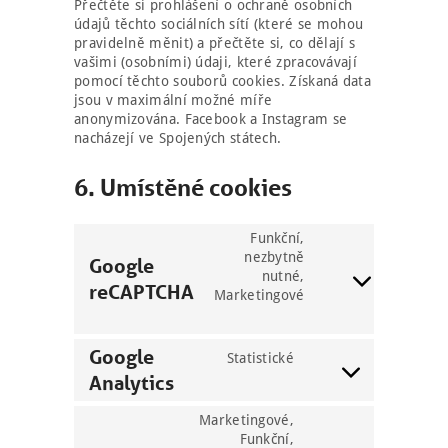
Přečtěte si prohlášení o ochraně osobních
údajů těchto sociálních sítí (které se mohou
pravidelně měnit) a přečtěte si, co dělají s
vašimi (osobními) údaji, které zpracovávají
pomocí těchto souborů cookies. Získaná data
jsou v maximální možné míře
anonymizována. Facebook a Instagram se
nacházejí ve Spojených státech.
6. Umístěné cookies
Funkční,
nezbytně
Google
nutné,
reCAPTCHA
Consent
Marketingové
to
service
google-
Google
Statistické
recaptcha
Analytics
Consent
to
service
Marketingové,
google-
Funkční,