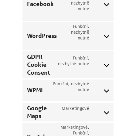
analytics
Facebook
nezbytně
Consent
nutné
to
service
facebook
Funkční,
nezbytně
WordPress
nutné
Consent
to
service
GDPR
wordpress
Funkční,
Cookie
nezbytně nutné
Consent
Consent
to
service
Funkční, nezbytně
gdpr-
WPML
nutné
cookie-
Consent
consent
to
service
Google
Marketingové
wpml
Maps
Consent
to
service
Marketingové,
google-
Funkční,