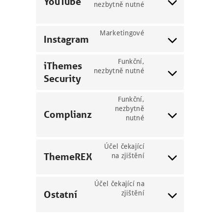
YouTube
maps
nezbytně nutné
Consent
to
service
Marketingové
youtube
Instagram
Consent
to
Funkční,
service
iThemes
nezbytně nutné
instagram
Security
Consent
to
service
Funkční,
ithemes-
nezbytně
Complianz
security
nutné
Consent
to
service
Účel čekající
complianz
ThemeREX
na zjištění
Consent
to
service
Účel čekající na
themerex
Ostatní
zjištění
Consent
to
service