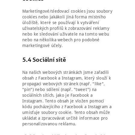
Marketingové/sledovací cookies jsou soubory
cookies nebo jakákoli jiná forma místního
úložiště, které se používají k vytváření
uživatelských profilů k zobrazování reklamy
nebo ke sledování uživatele na tomto webu
NÁBOR
nebo na několika webech pro podobné
marketingové účely.
ROZVRH
5.4 Sociální sítě
SEMINÁŘE
PRO FIRMY
Na našich webových stránkách jsme zařadili
obsah z Facebook a Instagram, který slouží k
O NÁS
propagaci webových stránek (např. "like",
"pin") nebo sdílení (např. "tweet") na
sociálních sítích, jako je Facebook a
NÁŠ BLOG
Instagram. Tento obsah je vložen pomocí
kódu pocházejícího z Facebook a Instagram a
KONTAKT
umisťuje soubory cookie. Tento obsah může
ukládat a zpracovávat určité informace pro
ENGLISH
personalizovanou reklamu.