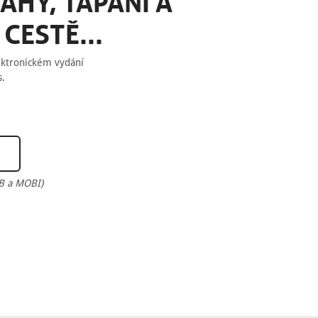
AHY, TÁPÁNÍ A
CESTĚ...
ektronickém vydání
s.
UB a MOBI)