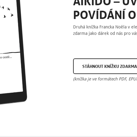
AIKIDÓ – ÚV
POVÍDÁNÍ O 
Druhá knížka Francka Noëla v el
zdarma jako dárek od nás pro vá
S
T
Á
H
N
O
U
T
K
N
Í
Ž
K
U
Z
D
A
R
M
A
(knížka je ve formátech PDF, EP