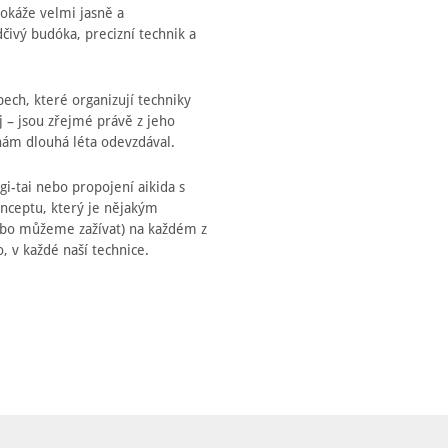
dokáže velmi jasně a
čivý budóka, precizní technik a
pech, které organizují techniky
j – jsou zřejmé právě z jeho
 nám dlouhá léta odevzdával.
gi-tai nebo propojení aikida s
nceptu, který je nějakým
ebo můžeme zažívat) na každém z
, v každé naší technice.