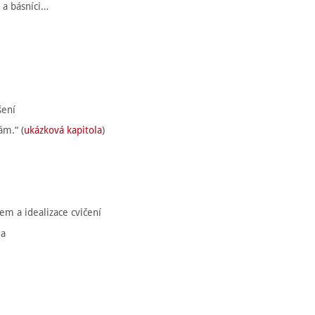
i a básníci…
šení
ám.“ (
ukázková kapitola
)
lem a idealizace cvičení
qa