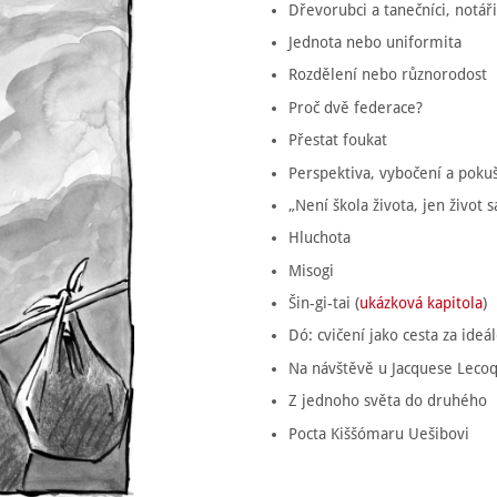
Dřevorubci a tanečníci, notář
Jednota nebo uniformita
Rozdělení nebo různorodost
Proč dvě federace?
Přestat foukat
Perspektiva, vybočení a poku
„Není škola života, jen život s
Hluchota
Misogi
Šin-gi-tai (
ukázková kapitola
)
Dó: cvičení jako cesta za ideá
Na návštěvě u Jacquese Leco
Z jednoho světa do druhého
Pocta Kiššómaru Uešibovi