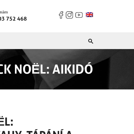
 nám
03 752 468
CK NOËL: AIKIDÓ
ËL: