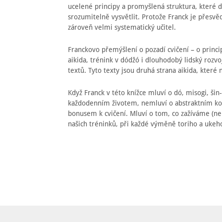
ucelené principy a promyšlená struktura, které 
srozumitelně vysvětlit. Protože Franck je přesvěd
zároveň velmi systematický učitel.
Franckovo přemýšlení o pozadí cvičení – o princi
aikida, trénink v dódžó i dlouhodobý lidský rozvo
textů. Tyto texty jsou druhá strana aikida, které
Když Franck v této knížce mluví o dó, misogi, šin-
každodenním životem, nemluví o abstraktním ko
bonusem k cvičení. Mluví o tom, co zažíváme (n
našich tréninků, při každé výměně toriho a ukeho