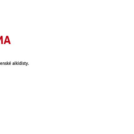
MA
enské aikidisty.