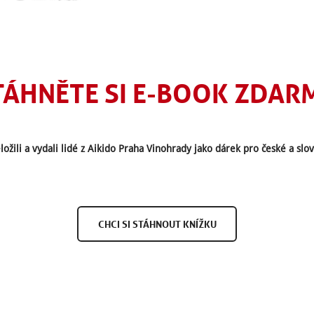
TÁHNĚTE SI E-BOOK ZDAR
ložili a vydali lidé z Aikido Praha Vinohrady jako dárek pro české a slov
C
H
C
I
S
I
S
T
Á
H
N
O
U
T
K
N
Í
Ž
K
U