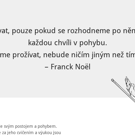
vat, pouze pokud se rozhodneme po něm
každou chvíli v pohybu.
eme prožívat, nebude ničím jiným než tím
– Franck Noël
áže svým postojem a pohybem.
 že za jeho cvičením a výukou jsou