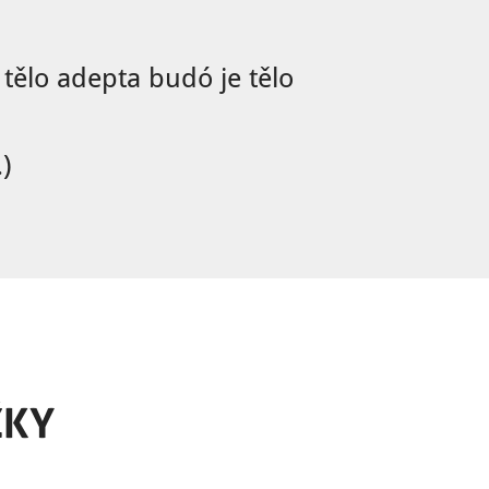
tělo adepta budó je tělo
)
ŽKY