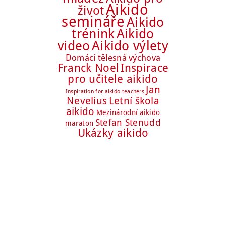
Aikido
život
semináře
Aikido
trénink
Aikido
Aikido výlety
video
Domácí tělesná výchova
Franck Noel
Inspirace
pro učitele aikido
Jan
Inspiration for aikido teachers
Nevelius
Letní škola
aikido
Mezinárodní aikido
Stefan Stenudd
maraton
Ukázky aikido