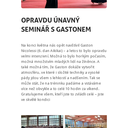
OPRAVDU ÚNAVNÝ
SEMINÁŘ S GASTONEM
Na konci května nás opět navštívil Gaston
Nicolessi (6. dan Aikikai) – a letos to bylo opravdu
velmi intenzivní. Možná to bylo horkým počasím,
možná množstvím mladých lidí na žíněnce. A
také možná tím, že Gaston dokáže vytvořit
atmosféru, ve které i složité techniky a vysoké
pády jdou všem s lehkostí a nadšením. Tak se
může stát, že na tréninku padáme a vstáváme
více než obvykle a to celé 10 hodin za víkend.
Gratulujeme všem, kteří jste to zvládli celé – jste
ve skvělé kondici