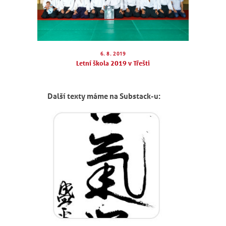
ROZVRH
SEMINÁŘE
PRO FIRMY
6. 8. 2019
Letní škola 2019 v Třešti
O NÁS
NÁŠ BLOG
Další texty máme na Substack-u:
KONTAKT
ENGLISH