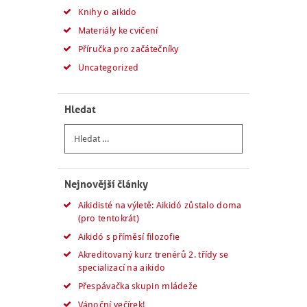
Knihy o aikido
Materiály ke cvičení
Příručka pro začátečníky
Uncategorized
Hledat
Vyhledávání
Nejnovější články
Aikidisté na výletě: Aikidó zůstalo doma
(pro tentokrát)
Aikidó s příměsí filozofie
Akreditovaný kurz trenérů 2. třídy se
specializací na aikido
Přespávačka skupin mládeže
Vánoční večírek!