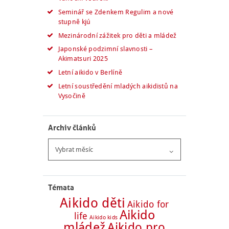
Seminář se Zdenkem Regulim a nové
stupně kjú
Mezinárodní zážitek pro děti a mládež
Japonské podzimní slavnosti –
Akimatsuri 2025
Letní aikido v Berlíně
Letní soustředění mladých aikidistů na
Vysočině
Archiv článků
Archiv
článků
Témata
Aikido děti
Aikido for
Aikido
life
Aikido kids
mládež
Aikido pro