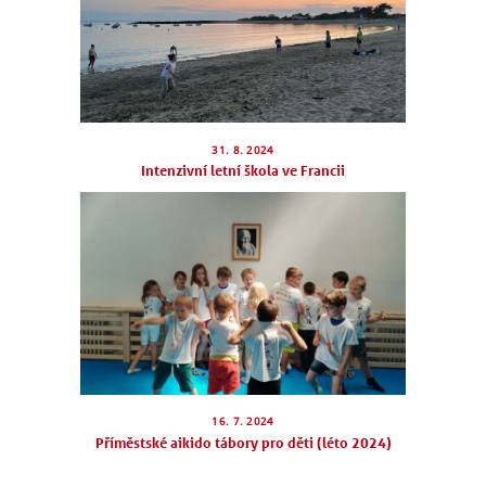
31. 8. 2024
Intenzivní letní škola ve Francii
NÁBOR
ROZVRH
16. 7. 2024
Příměstské aikido tábory pro děti (léto 2024)
SEMINÁŘE