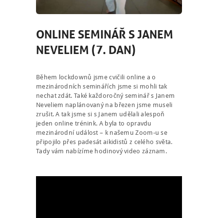
ONLINE SEMINÁŘ S JANEM
NEVELIEM (7. DAN)
Během lockdownů jsme cvičili online a o
mezinárodních seminářích jsme si mohli tak
nechat zdát. Také každoročný seminář s Janem
Neveliem naplánovaný na březen jsme museli
zrušit. A tak jsme si s Janem udělali alespoň
jeden online trénink. A byla to opravdu
mezinárodní událost – k našemu Zoom-u se
připojilo přes padesát aikidistů z celého světa.
Tady vám nabízíme hodinový video záznam.