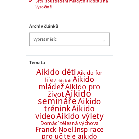
Letní soustředění mladých aikidistů na
Vysočině
Archiv článků
Archiv
článků
Témata
Aikido děti
Aikido for
Aikido
life
Aikido kids
mládež
Aikido pro
Aikido
život
semináře
Aikido
trénink
Aikido
Aikido výlety
video
Domácí tělesná výchova
Franck Noel
Inspirace
pro učitele aikido