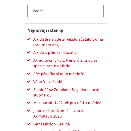
Vyhledávání
Nejnovější články
Aikidisté na výletě: Aikidó zůstalo doma
(pro tentokrát)
Aikidó s příměsí filozofie
Akreditovaný kurz trenérů 2. třídy se
specializací na aikido
Přespávačka skupin mládeže
Vánoční večírek!
Seminář se Zdenkem Regulim a nové
stupně kjú
Mezinárodní zážitek pro děti a mládež
Japonské podzimní slavnosti –
Akimatsuri 2025
Letní aikido v Berlíně