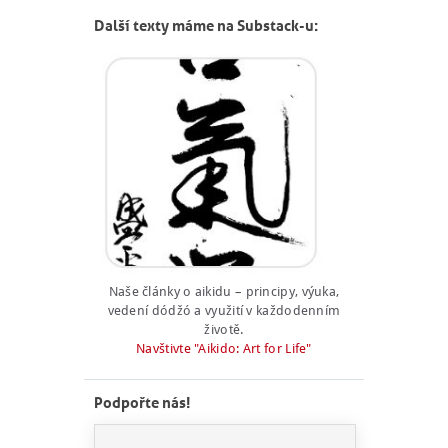
PRO FIRMY
Další texty máme na Substack-u:
O NÁS
NÁŠ BLOG
KONTAKT
ENGLISH
Naše články o aikidu – principy, výuka,
vedení dódžó a využití v každodenním
životě.
Navštivte "Aikido: Art for Life"
Podpořte nás!