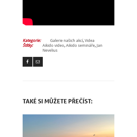
Kategorie:
Galerie našich akcí
,
Videa
Štítky:
Aikido video
,
Aikido semináře
,
Jan
Nevelius
TAKÉ SI MŮŽETE PŘEČÍST: