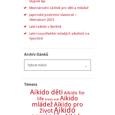
stupně kjú
Mezinárodní zážitek pro děti a mládež
Japonské podzimní slavnosti –
Akimatsuri 2025
Letní aikido v Berlíně
Letní soustředění mladých aikidistů na
Vysočině
Archiv článků
Archiv
článků
Témata
Aikido děti
Aikido for
Aikido
life
Aikido kids
mládež
Aikido pro
Aikido
život