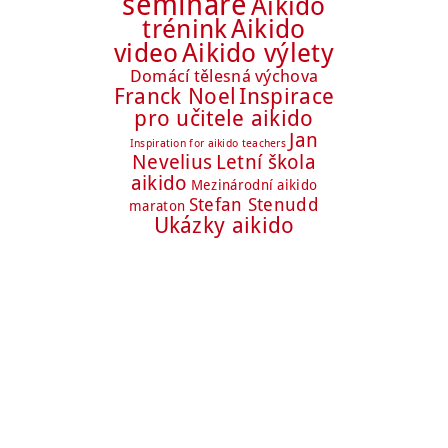
semináře
Aikido
trénink
Aikido
Aikido výlety
video
Domácí tělesná výchova
Franck Noel
Inspirace
pro učitele aikido
Jan
Inspiration for aikido teachers
Nevelius
Letní škola
aikido
Mezinárodní aikido
Stefan Stenudd
maraton
Ukázky aikido