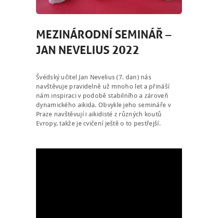
MEZINÁRODNÍ SEMINÁŘ –
JAN NEVELIUS 2022
Švédský učitel Jan Nevelius (7. dan) nás
navštěvuje pravidelně už mnoho let a přináší
nám inspiraci v podobě stabilního a zároveň
dynamického aikida. Obvykle jeho semináře v
Praze navštěvují i aikidisté z různých koutů
Evropy, takže je cvičení ještě o to pestřejší.