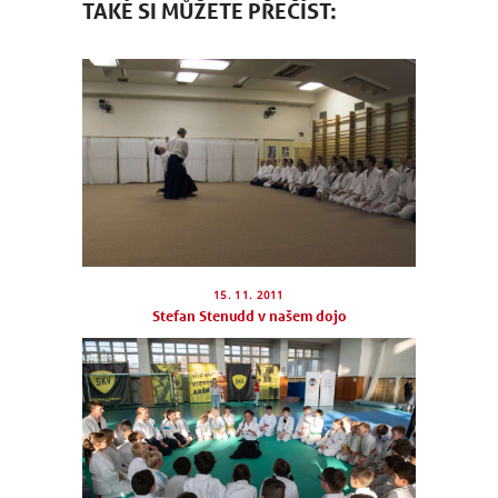
TAKÉ SI MŮŽETE PŘEČÍST:
NÁBOR
ROZVRH
SEMINÁŘE
PRO FIRMY
15. 11. 2011
Stefan Stenudd v našem dojo
O NÁS
NÁŠ BLOG
KONTAKT
ENGLISH