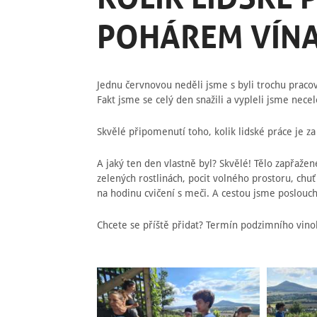
POHÁREM VÍN
Jednu červnovou neděli jsme s byli trochu pracov
Fakt jsme se celý den snažili a vypleli jsme nec
Skvělé připomenutí toho, kolik lidské práce je
A jaký ten den vlastně byl? Skvělé! Tělo zapřažen
zelených rostlinách, pocit volného prostoru, chuť 
na hodinu cvičení s meči. A cestou jsme posloucha
Chcete se příště přidat? Termín podzimního vin