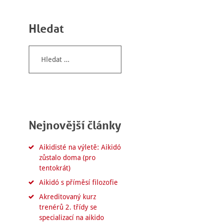
Hledat
Vyhledávání
Nejnovější články
Aikidisté na výletě: Aikidó
zůstalo doma (pro
tentokrát)
Aikidó s příměsí filozofie
Akreditovaný kurz
trenérů 2. třídy se
specializací na aikido