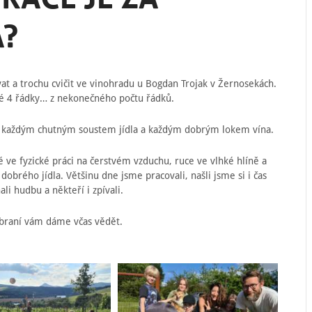
A?
at a trochu cvičit ve vinohradu u Bogdan Trojak v Žernosekách.
elé 4 řádky… z nekonečného počtu řádků.
 za každým chutným soustem jídla a každým dobrým lokem vína.
é ve fyzické práci na čerstvém vzduchu, ruce ve vlhké hlíně a
dobrého jídla. Většinu dne jsme pracovali, našli jsme si i čas
li hudbu a někteří i zpívali.
obraní vám dáme včas vědět.