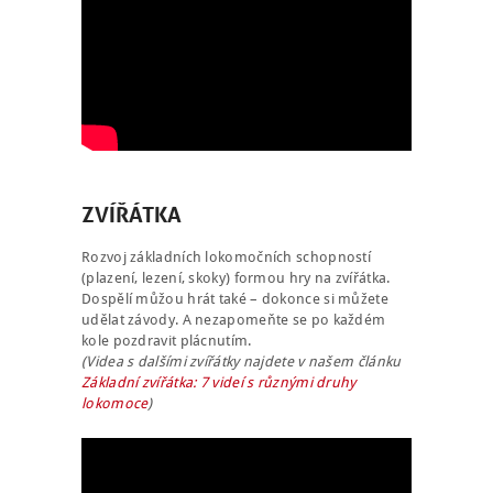
ZVÍŘÁTKA
Rozvoj základních lokomočních schopností
(plazení, lezení, skoky) formou hry na zvířátka.
Dospělí můžou hrát také – dokonce si můžete
udělat závody. A nezapomeňte se po každém
kole pozdravit plácnutím.
(Videa s dalšími zvířátky najdete v našem článku
Základní zvířátka: 7 videí s různými druhy
lokomoce
)