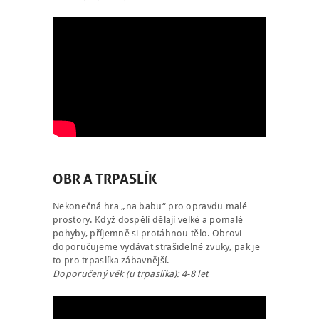
OBR A TRPASLÍK
Nekonečná hra „na babu“ pro opravdu malé
prostory. Když dospělí dělají velké a pomalé
pohyby, příjemně si protáhnou tělo. Obrovi
doporučujeme vydávat strašidelné zvuky, pak je
to pro trpaslíka zábavnější.
Doporučený věk (u trpaslíka): 4-8 let