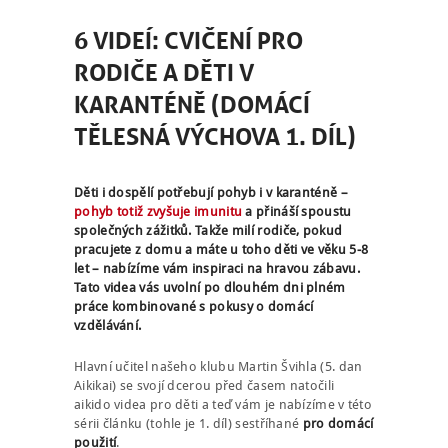
6 VIDEÍ: CVIČENÍ PRO
RODIČE A DĚTI V
KARANTÉNĚ (DOMÁCÍ
TĚLESNÁ VÝCHOVA 1. DÍL)
Děti i dospělí potřebují pohyb i v karanténě –
pohyb totiž zvyšuje imunitu
a přináší spoustu
společných zážitků. Takže milí rodiče, pokud
pracujete z domu a máte u toho děti ve věku 5-8
let – nabízíme vám inspiraci na hravou zábavu.
Tato videa vás uvolní po dlouhém dni plném
práce kombinované s pokusy o domácí
vzdělávání.
Hlavní učitel našeho klubu Martin Švihla (5. dan
Aikikai) se svojí dcerou před časem natočili
aikido videa pro děti a teď vám je nabízíme v této
sérii článku (tohle je 1. díl) sestříhané
pro domácí
použití
.