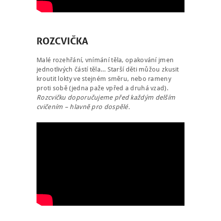
ROZCVIČKA
NÁBOR
Malé rozehřání, vnímání těla, opakování jmen
ROZVRH
jednotlivých částí těla… Starší děti můžou zkusit
kroutit lokty ve stejném směru, nebo rameny
SEMINÁŘE
proti sobě (jedna paže vpřed a druhá vzad).
Rozcvičku doporučujeme před každým delším
PRO FIRMY
cvičením – hlavně pro dospělé.
O NÁS
NÁŠ BLOG
KONTAKT
ENGLISH