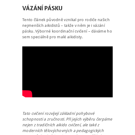
VÁZÁNÍ PÁSKU
Tento článek původně vznikal pro rodiče našich
nejmenších aikidistů – takže v něm je i vázání
pásku. Výborné koordinační cvičení – dáváme ho
sem speciálně pro malé aikidisty.
Tato cvičení rozvíjejí základní pohybové
schopnosti a zručnosti. Při jejich výběru čerpáme
nejen z tradičních aikido cvičení, ale také z
moderních tělovýchovných a pedagogických