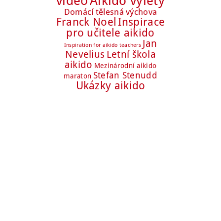
Aikido výlety
video
Domácí tělesná výchova
Franck Noel
Inspirace
pro učitele aikido
Jan
Inspiration for aikido teachers
Nevelius
Letní škola
aikido
Mezinárodní aikido
Stefan Stenudd
maraton
Ukázky aikido