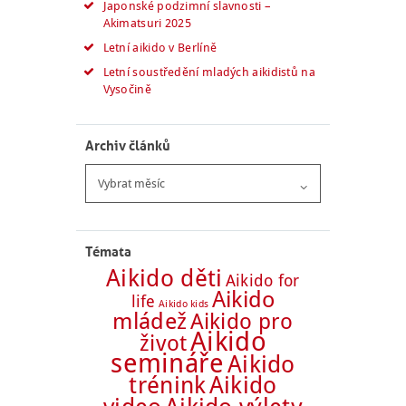
Japonské podzimní slavnosti –
Akimatsuri 2025
Letní aikido v Berlíně
Letní soustředění mladých aikidistů na
Vysočině
Archiv článků
Archiv
článků
Témata
Aikido děti
Aikido for
Aikido
life
Aikido kids
mládež
Aikido pro
Aikido
život
semináře
Aikido
trénink
Aikido