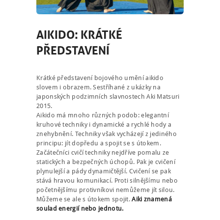
AIKIDO: KRÁTKÉ
PŘEDSTAVENÍ
Krátké představení bojového umění aikido
slovem i obrazem. Sestříhané z ukázky na
japonských podzimních slavnostech Aki Matsuri
2015.
Aikido má mnoho různých podob: elegantní
kruhové techniky i dynamické a rychlé hody a
znehybnění. Techniky však vycházejí z jediného
principu: jít dopředu a spojit se s útokem.
Začátečníci cvičí techniky nejdříve pomalu ze
statických a bezpečných úchopů. Pak je cvičení
plynulejší a pády dynamičtější. Cvičení se pak
stává hravou komunikací. Proti silnějšímu nebo
početnějšímu protivníkovi nemůžeme jít silou.
Můžeme se ale s útokem spojit.
Aiki znamená
soulad energií nebo jednotu.