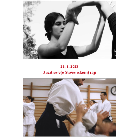
25. 8. 2023
Zažít se v(e Slovenském) ráji
NÁBOR
ROZVRH
SEMINÁŘE