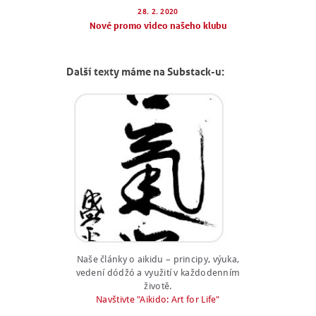
PRO FIRMY
28. 2. 2020
Nové promo video našeho klubu
O NÁS
NÁŠ BLOG
Další texty máme na Substack-u:
KONTAKT
ENGLISH
Naše články o aikidu – principy, výuka,
vedení dódžó a využití v každodenním
životě.
Navštivte "Aikido: Art for Life"