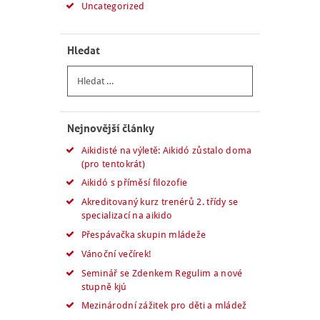
Uncategorized
Hledat
Vyhledávání
Nejnovější články
Aikidisté na výletě: Aikidó zůstalo doma
(pro tentokrát)
Aikidó s příměsí filozofie
Akreditovaný kurz trenérů 2. třídy se
specializací na aikido
Přespávačka skupin mládeže
Vánoční večírek!
Seminář se Zdenkem Regulim a nové
stupně kjú
Mezinárodní zážitek pro děti a mládež