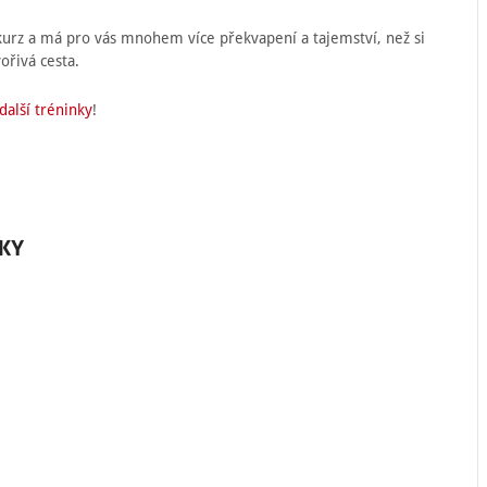
 kurz a má pro vás mnohem více překvapení a tajemství, než si
ořivá cesta.
další tréninky
!
KY