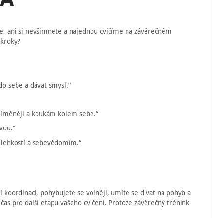
le, ani si nevšimnete a najednou cvičíme na závěrečném
okroky?
do sebe a dávat smysl.“
říměněji a koukám kolem sebe.“
avou.“
í lehkostí a sebevědomím.“
í koordinaci, pohybujete se volněji, umíte se dívat na pohyb a
e čas pro další etapu vašeho cvičení. Protože závěrečný trénink