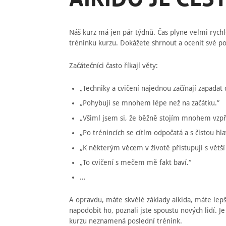
Náš kurz má jen pár týdnů. Čas plyne velmi rych
tréninku kurzu. Dokážete shrnout a ocenit své p
Začátečníci často říkají věty:
„Techniky a cvičení najednou začínají zapadat 
„Pohybuji se mnohem lépe než na začátku.”
„Všiml jsem si, že běžně stojím mnohem vzp
„Po trénincích se cítím odpočatá a s čistou hl
„K některým věcem v životě přistupuji s větš
„To cvičení s mečem mě fakt baví.“
…
A opravdu, máte skvělé základy aikida, máte lepš
napodobit ho, poznali jste spoustu nových lidí. J
kurzu neznamená poslední trénink.