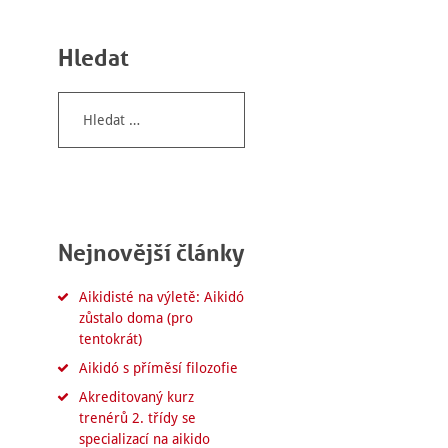
Hledat
Vyhledávání
Nejnovější články
Aikidisté na výletě: Aikidó
zůstalo doma (pro
tentokrát)
Aikidó s příměsí filozofie
Akreditovaný kurz
trenérů 2. třídy se
specializací na aikido