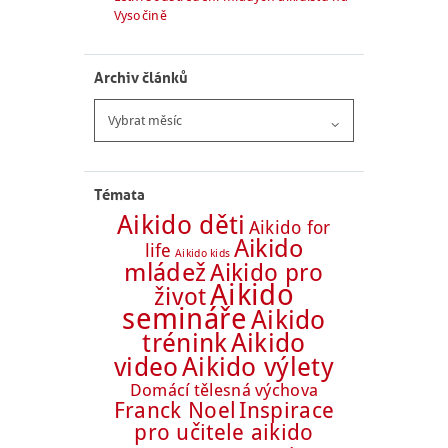
Vysočině
Archiv článků
Archiv
článků
Témata
Aikido děti
Aikido for
Aikido
life
Aikido kids
mládež
Aikido pro
Aikido
život
semináře
Aikido
trénink
Aikido
Aikido výlety
video
Domácí tělesná výchova
Franck Noel
Inspirace
pro učitele aikido