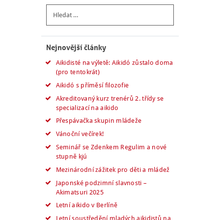
Vyhledávání
Nejnovější články
Aikidisté na výletě: Aikidó zůstalo doma
(pro tentokrát)
Aikidó s příměsí filozofie
Akreditovaný kurz trenérů 2. třídy se
specializací na aikido
Přespávačka skupin mládeže
Vánoční večírek!
Seminář se Zdenkem Regulim a nové
stupně kjú
Mezinárodní zážitek pro děti a mládež
Japonské podzimní slavnosti –
Akimatsuri 2025
Letní aikido v Berlíně
Letní soustředění mladých aikidistů na