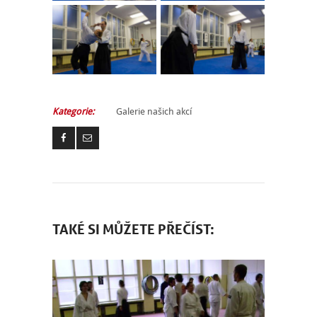
NÁBOR
Kategorie:
Galerie našich akcí
ROZVRH
SEMINÁŘE
PRO FIRMY
O NÁS
TAKÉ SI MŮŽETE PŘEČÍST:
NÁŠ BLOG
KONTAKT
ENGLISH