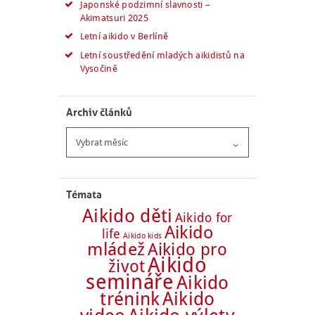
Japonské podzimní slavnosti –
Akimatsuri 2025
Letní aikido v Berlíně
Letní soustředění mladých aikidistů na
Vysočině
Archiv článků
Archiv
článků
Témata
Aikido děti
Aikido for
Aikido
life
Aikido kids
mládež
Aikido pro
Aikido
život
semináře
Aikido
trénink
Aikido