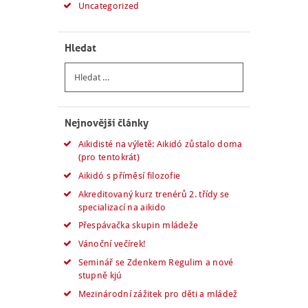
Uncategorized
Hledat
Vyhledávání
Nejnovější články
Aikidisté na výletě: Aikidó zůstalo doma
(pro tentokrát)
Aikidó s příměsí filozofie
Akreditovaný kurz trenérů 2. třídy se
specializací na aikido
Přespávačka skupin mládeže
Vánoční večírek!
Seminář se Zdenkem Regulim a nové
stupně kjú
Mezinárodní zážitek pro děti a mládež