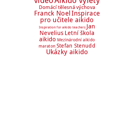
Aikido výlety
video
Domácí tělesná výchova
Franck Noel
Inspirace
pro učitele aikido
Jan
Inspiration for aikido teachers
Nevelius
Letní škola
aikido
Mezinárodní aikido
Stefan Stenudd
maraton
Ukázky aikido