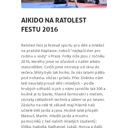
AIKIDO NA RATOLEST
FESTU 2016
Ratolest Fest je festival sportu pro děti a mládež
na pražské Náplavce, neboli “nejlepší den pro
rodinu u vody” v Praze. Fotky níže jsou z ročníku
2016, kterého jsme se účastnili s naším aikido
stanovištěm. Cvičili jsme nonstop od rána do
večera. Místy bylo tak horko, že nás tatami pálilo
pod nohama, občas i pršelo. Přes žíněnku nám
tekl neustálý proud dětí i mladých – podle
hrubých odhadů si jich s námi zacvičilo tak 300 a
hodně je to bavilo, hlavně šermování s mečem,
zázraky základních technik a válení se po tatami.
Zásluhu na celé té zábavě mají hlavně naši
učitelé dětí Jarda a Jana. Hodně také přispěli
Matouš, Martin, mladší Jarda a mnoho
pomocníků z řad našich mladých studentů:
Eliška, Isabella, Nathaniel, Lukáš, Honza a další.