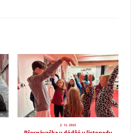
2. 12. 2023
Přespávačka v dódžó v listopadu