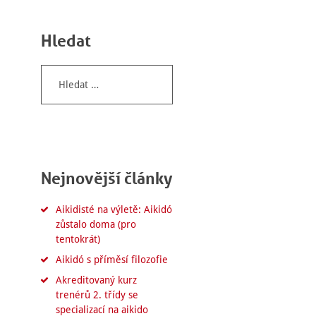
Hledat
Vyhledávání
Nejnovější články
Aikidisté na výletě: Aikidó
zůstalo doma (pro
tentokrát)
Aikidó s příměsí filozofie
Akreditovaný kurz
trenérů 2. třídy se
specializací na aikido