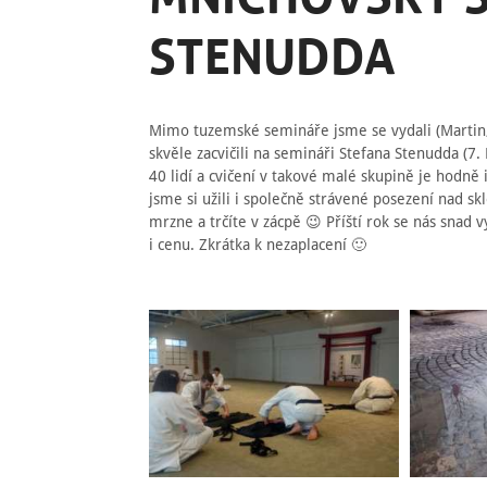
STENUDDA
Mimo tuzemské semináře jsme se vydali (Martin, M
skvěle zacvičili na semináři Stefana Stenudda (7.
40 lidí a cvičení v takové malé skupině je hodně 
jsme si užili i společně strávené posezení nad sk
mrzne a trčíte v zácpě 😉 Příští rok se nás snad 
i cenu. Zkrátka k nezaplacení 🙂