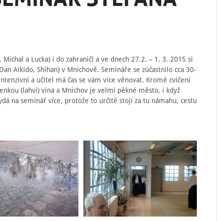
ichal a Lucka) i do zahraničí a ve dnech 27.2. – 1. 3. 2015 si
 Dan Aikido, Shihan) v Mnichově. Semináře se zúčastnilo cca 30-
intenzivní a učitel má čas se vám více věnovat. Kromě cvičení
lenkou (lahví) vína a Mnichov je velmi pěkné město, i když
vydá na seminář více, protože to určitě stojí za tu námahu, cestu