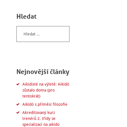
Hledat
Vyhledávání
Nejnovější články
Aikidisté na výletě: Aikidó
zůstalo doma (pro
tentokrát)
Aikidó s příměsí filozofie
Akreditovaný kurz
trenérů 2. třídy se
specializací na aikido