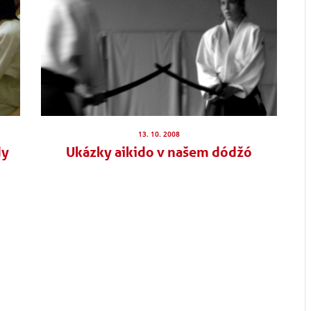
13. 10. 2008
dy
Ukázky aikido v našem dódžó