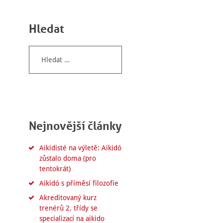
Hledat
Vyhledávání
Nejnovější články
Aikidisté na výletě: Aikidó
zůstalo doma (pro
tentokrát)
Aikidó s příměsí filozofie
Akreditovaný kurz
trenérů 2. třídy se
specializací na aikido