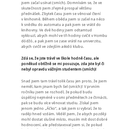
jsem začal usínat (smích). Domnívám se, že ve
skutečnosti jsem zřejmě prospal většinu
přednášek. Zbytek času jsem se věnoval čtení
v knihovně. Během oběda jsem si zašel na něco
k snědku do automatu a pak jsem se vrátil do
knihovny. Ve dvě hodiny jsem odtamtud
vyklouzl, abych mohl ve tři hodiny cvičit v Hombu
dódžó, a pak jsem se zase vrátil na univerzitu,
abych cvičil ve zdejším aikidó klubu.
Zdá se, že jste trávil ve škole hodně času, ale
poněkud obtížně se mi posuzuje, zda jste byl či
nebyl opravdu vážným studentem (smích)!
Snad jsem tam trávil tolik času jen proto, že jsem
neměl, kam jinam bych šel (smích)! V prvním
ročníku jsem se rozhodl, že pokud budu
úspěšný nejméně v osmi předmětech ze čtrnácti,
pak se budu více věnovat studiu. Získal jsem
jenom jedno „Áčko“, a tak jsem si vybral, že to
raději hned vzdám. Věděl jsem, že abych později
mohl dostat slušné místo, musím mít dost dobré
hodnocení, ale představoval jsem si, že pokud