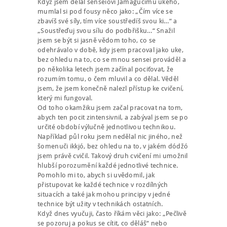
Když jsem dělal senseiovi Jamagučimu ukeho,
mumlal si pod fousy něco jako: „Čím více se
zbavíš své síly, tím více soustředíš svou ki…“ a
„Soustřeďuj svou sílu do podbřišku…“ Snažil
jsem se být si jasně vědom toho, co se
odehrávalo v době, kdy jsem pracoval jako uke,
bez ohledu na to, co se mnou sensei prováděl a
po několika letech jsem začínal pociťovat, že
rozumím tomu, o čem mluvil a co dělal. Věděl
jsem, že jsem konečně nalezl přístup ke cvičení,
který mi fungoval.
Od toho okamžiku jsem začal pracovat na tom,
abych ten pocit zintensivnil, a zabýval jsem se po
určité období výlučně jednotlivou technikou.
Například půl roku jsem nedělal nic jiného, než
šomenuči ikkjó, bez ohledu na to, v jakém dódžó
jsem právě cvičil. Takový druh cvičení mi umožnil
hlubší porozumění každé jednotlivé technice.
Pomohlo mi to, abych si uvědomil, jak
přistupovat ke každé technice v rozdílných
situacích a také jak mohou principy v jedné
technice být užity v technikách ostatních.
Když dnes vyučuji, často říkám věci jako: „Pečlivě
se pozoruj a pokus se cítit, co děláš“ nebo