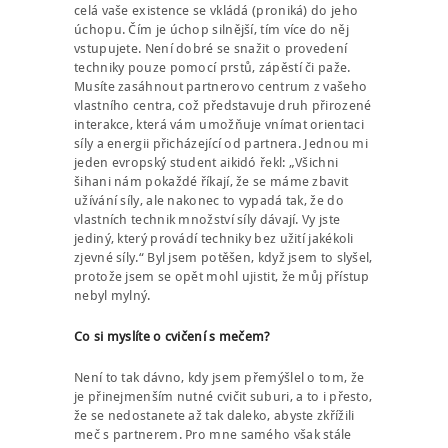
celá vaše existence se vkládá (proniká) do jeho
úchopu. Čím je úchop silnější, tím více do něj
vstupujete. Není dobré se snažit o provedení
techniky pouze pomocí prstů, zápěstí či paže.
Musíte zasáhnout partnerovo centrum z vašeho
vlastního centra, což představuje druh přirozené
interakce, která vám umožňuje vnímat orientaci
síly a energii přicházející od partnera. Jednou mi
jeden evropský student aikidó řekl: „Všichni
šihani nám pokaždé říkají, že se máme zbavit
užívání síly, ale nakonec to vypadá tak, že do
vlastních technik množství síly dávají. Vy jste
jediný, který provádí techniky bez užití jakékoli
zjevné síly.“ Byl jsem potěšen, když jsem to slyšel,
protože jsem se opět mohl ujistit, že můj přístup
nebyl mylný.
Co si myslíte o cvičení s mečem?
Není to tak dávno, kdy jsem přemýšlel o tom, že
je přinejmenším nutné cvičit suburi, a to i přesto,
že se nedostanete až tak daleko, abyste zkřížili
meč s partnerem. Pro mne samého však stále