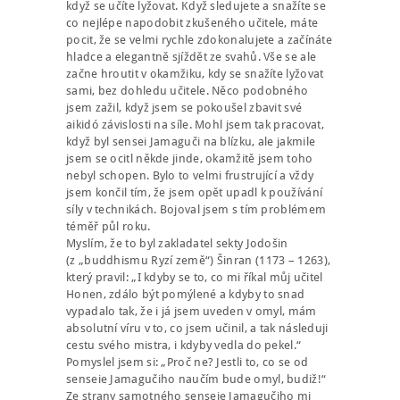
když se učíte lyžovat. Když sledujete a snažíte se
co nejlépe napodobit zkušeného učitele, máte
pocit, že se velmi rychle zdokonalujete a začínáte
hladce a elegantně sjíždět ze svahů. Vše se ale
začne hroutit v okamžiku, kdy se snažíte lyžovat
sami, bez dohledu učitele. Něco podobného
jsem zažil, když jsem se pokoušel zbavit své
aikidó závislosti na síle. Mohl jsem tak pracovat,
když byl sensei Jamaguči na blízku, ale jakmile
jsem se ocitl někde jinde, okamžitě jsem toho
nebyl schopen. Bylo to velmi frustrující a vždy
jsem končil tím, že jsem opět upadl k používání
síly v technikách. Bojoval jsem s tím problémem
téměř půl roku.
Myslím, že to byl zakladatel sekty Jodošin
(z „buddhismu Ryzí země“) Šinran (1173 – 1263),
který pravil: „I kdyby se to, co mi říkal můj učitel
Honen, zdálo být pomýlené a kdyby to snad
vypadalo tak, že i já jsem uveden v omyl, mám
absolutní víru v to, co jsem učinil, a tak následuji
cestu svého mistra, i kdyby vedla do pekel.“
Pomyslel jsem si: „Proč ne? Jestli to, co se od
senseie Jamagučiho naučím bude omyl, budiž!“
Ze strany samotného senseie Jamagučiho mi