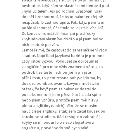
abych tam vyučoval, ale cítil, že by to mohlo být
nevhodné, když sám ve vlastní zemi trénoval pod
jiným učitelem. Asi po ročním uvažování však
dospěl k rozhodnutí, že by to nakonec zřejmě
nezpůsobilo žádnou újmu. Pak, když jsem tam
pořádal seminář, účastnilo se jej stále více lidí.
Dokonce shromáždili finanční prostředky
k vybudování vlastního dódžó a já jsem byl od
nich osobně pozván.
Samozřejmě, že cestovat do zahraničí není vždy
snadné. Například jazyková bariéra je pro mne
vždy jistou výzvou. Pokoušet se dorozumět
v angličtině pro mne vždy znamená něco jako
podrobit se testu. Jednou jsem při jisté
příležitosti, to jsem zrovna pobýval doma, byl
doslova bombardován takovým množstvím
otázek, že když jsem se nakonec dostal do
postele, nemohl jsem přesně určit, zda spím
nebo jsem vzhůru, protože jsem měl hlavu
plnou angličtiny (smích)! Vím, že se musím
naučit lépe anglicky, a tak jsem začal kousek po
kousku se studiem. Rád cestuji do zahraničí, a
kdyby se mi podařilo o něco zlepšit svou
angličtinu, pravděpodobně bych také