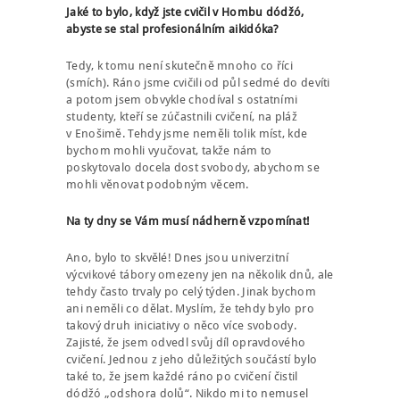
Jaké to bylo, když jste cvičil v Hombu dódžó,
abyste se stal profesionálním aikidóka?
Tedy, k tomu není skutečně mnoho co říci
(smích). Ráno jsme cvičili od půl sedmé do devíti
a potom jsem obvykle chodíval s ostatními
studenty, kteří se zúčastnili cvičení, na pláž
v Enošimě. Tehdy jsme neměli tolik míst, kde
bychom mohli vyučovat, takže nám to
poskytovalo docela dost svobody, abychom se
NÁBOR
mohli věnovat podobným věcem.
ROZVRH
Na ty dny se Vám musí nádherně vzpomínat!
SEMINÁŘE
Ano, bylo to skvělé! Dnes jsou univerzitní
výcvikové tábory omezeny jen na několik dnů, ale
PRO FIRMY
tehdy často trvaly po celý týden. Jinak bychom
ani neměli co dělat. Myslím, že tehdy bylo pro
O NÁS
takový druh iniciativy o něco více svobody.
Zajisté, že jsem odvedl svůj díl opravdového
NÁŠ BLOG
cvičení. Jednou z jeho důležitých součástí bylo
také to, že jsem každé ráno po cvičení čistil
KONTAKT
dódžó „odshora dolů“. Nikdo mi to nemusel