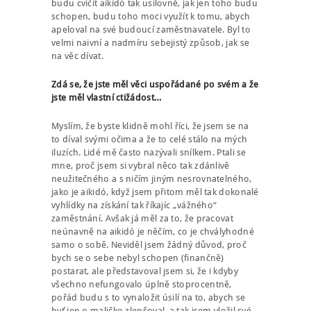
budu cvičit aikidó tak usilovně, jak jen toho budu
schopen, budu toho moci využít k tomu, abych
apeloval na své budoucí zaměstnavatele. Byl to
velmi naivní a nadmíru sebejistý způsob, jak se
na věc dívat.
Zdá se, že jste měl věci uspořádané po svém a že
jste měl vlastní ctižádost…
Myslím, že byste klidně mohl říci, že jsem se na
to díval svými očima a že to celé stálo na mých
iluzích. Lidé mě často nazývali snílkem. Ptali se
mne, proč jsem si vybral něco tak zdánlivě
neužitečného a s ničím jiným nesrovnatelného,
jako je aikidó, když jsem přitom měl tak dokonalé
vyhlídky na získání tak říkajíc „vážného“
zaměstnání. Avšak já měl za to, že pracovat
neúnavně na aikidó je něčím, co je chvályhodné
samo o sobě. Neviděl jsem žádný důvod, proč
bych se o sebe nebyl schopen (finančně)
postarat, ale představoval jsem si, že i kdyby
všechno nefungovalo úplně stoprocentně,
pořád budu s to vynaložit úsilí na to, abych se
byť jen o maličko zlepšoval, a tak jsem vložil své