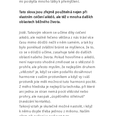
mi poskytla mnoho látky k přemýšlení.
Tato slova jsou zřejmě použitelná nejen při
vlastním cvičení aikidó, ale též v mnoha dalších
oblastech běžného života.
Jistě. Takovým věcem se učíme díky cvičení
aikidó, ale reálně řečeno většina z nás tráví více
času mimo dódžó nežli v něm samém, a tak by
bylo poněkud zvláštní bránit se myšlence, že to,
co se v dódžó učíme, zasahuje také do dalších
oblastí našeho života. Pokud hovoříme o aikidó,
není naprosto vhodné zmiňovat se o vítězství či
prohře, ale přesto myslím, že nejlepším druhem
„vítězství“ je, když se vám podařilo dosáhnout
harmonie s vaším protivníkem a když vy i váš
protivník jste měli možnost tuto harmonii pocítit.
Z mého hlediska je nejlepší ta technika, při které
ani jedna ze stran nemá pocit vítězství nebo
prohry, ale naopak „úspěšného střetnutí“
(navázání kontaktu).
Takový vztah je skutečně možné nastolit, i když
k němu dojde třeba jednou z milionu. Naším