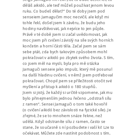
děláš aikidó, ale teď můžeš používat jenom levou
ruku. Co budeš dělat?“ Do té doby jsem pod
senseiem Jamagučim moc necvičil, ale když mi
tohle řekl, došel jsem k závěru, že budu jeho
hodiny navštěvovat, jak nejvíce to jen půjde.
Právě v té době jsem si začal uvědomovat, jak
moc jsem při cvičení závislý na síle svých horních
končetin a horní části těla. Začal jsem se sám
sebe ptát, zda bych takovým způsobem mohl
pokračovat v aikidó po zbytek svého života. S tím,
co jsem měl na mysli, byla pro mě otázka
Jamaguči senseie jako impulz, který mě posunul
na další hladinu cvičení, v němž jsem potřeboval
pokračovat. Chopil jsem se příležitosti otočit své
myšlení a přístup k aikidó o 180 stupňů.
Jsem si jistý, že každý si určitě vzpomene, jak mu
bylo přinejmenším jednou řečeno „odstraň sílu
z ramen“. Sensei Jamaguči o tom také hovořil
(o cvičení aikidó bez závislosti na fyzické síle). Je
zřejmé, že se to mnohem snáze řekne, než
udělá. Když odstraníte sílu z ramen, často se
stane, že současně s ní pozbudete i vaší ki! Lze to
očekávat. Můžete zde nastínit podobnost s tím,