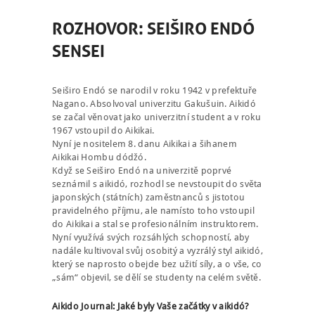
ROZHOVOR: SEIŠIRO ENDÓ
SENSEI
Seiširo Endó se narodil v roku 1942 v prefektuře
Nagano. Absolvoval univerzitu Gakušuin. Aikidó
se začal věnovat jako univerzitní student a v roku
1967 vstoupil do Aikikai.
Nyní je nositelem 8. danu Aikikai a šihanem
Aikikai Hombu dódžó.
Když se Seiširo Endó na univerzitě poprvé
seznámil s aikidó, rozhodl se nevstoupit do světa
japonských (státních) zaměstnanců s jistotou
pravidelného příjmu, ale namísto toho vstoupil
do Aikikai a stal se profesionálním instruktorem.
Nyní využívá svých rozsáhlých schopností, aby
nadále kultivoval svůj osobitý a vyzrálý styl aikidó,
který se naprosto obejde bez užití síly, a o vše, co
„sám“ objevil, se dělí se studenty na celém světě.
Aikido Journal: Jaké byly Vaše začátky v aikidó?