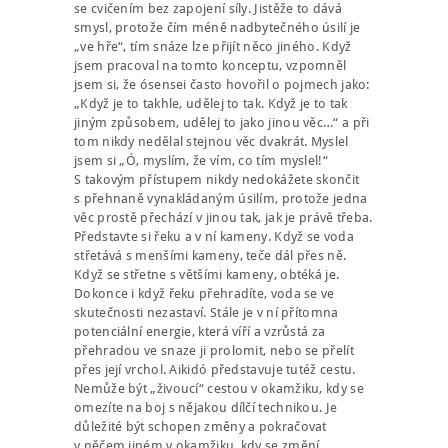
se cvičením bez zapojení síly. Jistěže to dává
smysl, protože čím méně nadbytečného úsilí je
„ve hře“, tím snáze lze přijít něco jiného. Když
jsem pracoval na tomto konceptu, vzpomněl
jsem si, že ósensei často hovořil o pojmech jako:
„Když je to takhle, udělej to tak. Když je to tak
jiným způsobem, udělej to jako jinou věc…“ a při
tom nikdy nedělal stejnou věc dvakrát. Myslel
jsem si „Ó, myslím, že vím, co tím myslel!“
S takovým přístupem nikdy nedokážete skončit
s přehnaně vynakládaným úsilím, protože jedna
věc prostě přechází v jinou tak, jak je právě třeba.
Představte si řeku a v ní kameny. Když se voda
střetává s menšími kameny, teče dál přes ně.
Když se střetne s většími kameny, obtéká je.
Dokonce i když řeku přehradíte, voda se ve
skutečnosti nezastaví. Stále je v ní přítomna
potenciální energie, která víří a vzrůstá za
přehradou ve snaze ji prolomit, nebo se přelít
přes její vrchol. Aikidó představuje tutéž cestu.
Nemůže být „živoucí“ cestou v okamžiku, kdy se
omezíte na boj s nějakou dílčí technikou. Je
důležité být schopen změny a pokračovat
v něčem jiném v okamžiku, kdy se změní