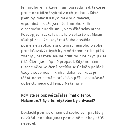
Je mnoho knih, které mám opravdu rád, takže je
pro mne obtížné vybrat z nich jedinou. Když
jsem byl mladší a bylo mi okolo dvaceti,
vzpomínám si, že jsem četl mnoho knih
o zenovém buddhismu, obzvláště sekty Rinzai.
Později jsem začal číst také o sektě Soto. Musím
však přiznat, že i když má četba obsáhla
poměrně širokou škálu témat, nemohu o sobě
prohlašovat, že bych byl v některém z nich příliš
zběhlý. „Zeširoka, ale ne příliš do hloubky“, jak se
říká. Čtení jsem úplně propadl. Když nemám
u sebe něco ke čtení, necítím se úplně v pořádku.
Vždy u sebe nosím knihu, dokonce i když je
těžká, nebo nemám právě čas ji číst. V současné
době čtu něco od Tenpu Nakamury.
Kdy jste se poprvé začal zajímat o Tenpu
Nakamuru? Bylo to, když vám bylo dvacet?
Doslechl jsem se o něm od svého sempai, který
navštívil Tenpukai. Jinak jsem o něm tehdy příliš
nevěděl.