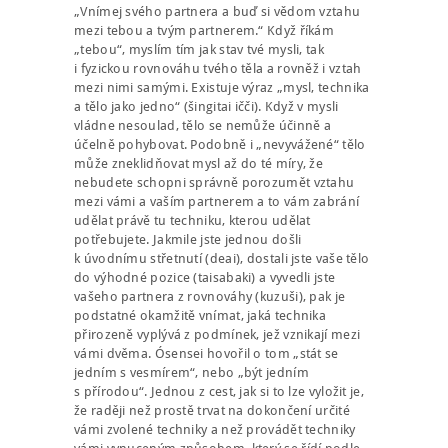
„Vnímej svého partnera a buď si vědom vztahu
mezi tebou a tvým partnerem.“ Když říkám
„tebou“, myslím tím jak stav tvé mysli, tak
i fyzickou rovnováhu tvého těla a rovněž i vztah
mezi nimi samými. Existuje výraz „mysl, technika
a tělo jako jedno“ (šingitai ičči). Když v mysli
vládne nesoulad, tělo se nemůže účinně a
účelně pohybovat. Podobně i „nevyvážené“ tělo
může zneklidňovat mysl až do té míry, že
nebudete schopni správně porozumět vztahu
mezi vámi a vaším partnerem a to vám zabrání
udělat právě tu techniku, kterou udělat
potřebujete. Jakmile jste jednou došli
k úvodnímu střetnutí (deai), dostali jste vaše tělo
do výhodné pozice (taisabaki) a vyvedli jste
vašeho partnera z rovnováhy (kuzuši), pak je
podstatné okamžitě vnímat, jaká technika
přirozeně vyplývá z podmínek, jež vznikají mezi
vámi dvěma. Ósensei hovořil o tom „stát se
jedním s vesmírem“, nebo „být jedním
s přírodou“. Jednou z cest, jak si to lze vyložit je,
že raději než prostě trvat na dokončení určité
vámi zvolené techniky a než provádět techniky