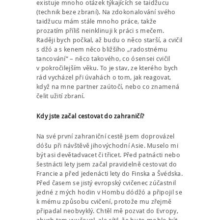
existuje mnoho otázek týkajících se taidžucu
(technik beze zbraní). Na zdokonalování svého
taidžucu mám stále mnoho práce, takže
prozatím příliš neinklinuji k práci s mečem.
Raději bych počkal, až budu o něco starší, a cvičil
s džó a s kenem něco bližšího „radostnému
tancování“ – něco takového, co ósensei cvičil
v pokročilejším věku. To je stav, ze kterého bych
rád vycházel při úvahách o tom, jak reagovat,
když na mne partner zaútočí, nebo co znamená
čelit užití zbraní.
Kdy jste začal cestovat do zahraničí?
Na své první zahraniční cestě jsem doprovázel
dóšu při návštěvě jihovýchodní Asie. Muselo mi
být asi devětadvacet či třicet. Před patnácti nebo
šestnácti lety jsem začal pravidelně cestovat do
Francie a před jedenácti lety do Finska a Švédska.
Před časem se jistý evropský cvičenec zúčastnil
jedné z mých hodin v Hombu dódžó a připojil se
k mému způsobu cvičení, protože mu zřejmě
připadal neobvyklý. Chtěl mě pozvat do Evropy,