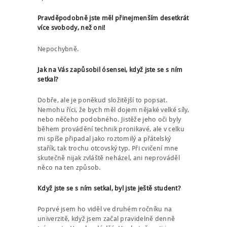
Pravděpodobně jste měl přinejmenším desetkrát
více svobody, než oni!
Nepochybně.
Jak na Vás zapůsobil ósensei, když jste se s ním
setkal?
Dobře, ale je poněkud složitější to popsat.
Nemohu říci, že bych měl dojem nějaké velké síly,
nebo něčeho podobného. Jistěže jeho oči byly
během provádění technik pronikavé, ale v celku
mi spíše připadal jako roztomilý a přátelský
stařík, tak trochu otcovský typ. Při cvičení mne
skutečně nijak zvláště neházel, ani neprováděl
něco na ten způsob.
Když jste se s ním setkal, byl jste ještě student?
Poprvé jsem ho viděl ve druhém ročníku na
univerzitě, když jsem začal pravidelně denně