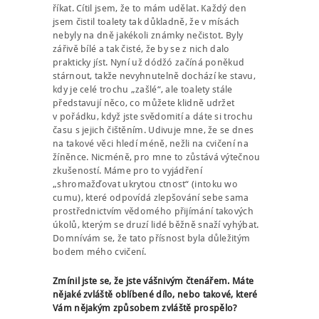
říkat. Cítil jsem, že to mám udělat. Každý den
ENGLISH
jsem čistil toalety tak důkladně, že v mísách
nebyly na dně jakékoli známky nečistot. Byly
zářivě bílé a tak čisté, že by se z nich dalo
prakticky jíst. Nyní už dódžó začíná poněkud
stárnout, takže nevyhnutelně dochází ke stavu,
kdy je celé trochu „zašlé“, ale toalety stále
představují něco, co můžete klidně udržet
v pořádku, když jste svědomití a dáte si trochu
času s jejich čištěním. Udivuje mne, že se dnes
na takové věci hledí méně, nežli na cvičení na
žíněnce. Nicméně, pro mne to zůstává výtečnou
zkušeností. Máme pro to vyjádření
„shromažďovat ukrytou ctnost“ (intoku wo
cumu), které odpovídá zlepšování sebe sama
prostřednictvím vědomého přijímání takových
úkolů, kterým se druzí lidé běžně snaží vyhýbat.
Domnívám se, že tato přísnost byla důležitým
bodem mého cvičení.
Zmínil jste se, že jste vášnivým čtenářem. Máte
nějaké zvláště oblíbené dílo, nebo takové, které
Vám nějakým způsobem zvláště prospělo?