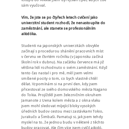
sám vyučoval.
Vím, že jste se po čtyřech letech cvičení jako
univerzitní student rozhodl, že nenastoupíte do
zaměstnání, ale stanete se profesionálním
aikidóka.
Studenti na japonských univerzitách obvykle
začínají s procedurou shánění pracovních míst
v červnu ve čtvrtém ročníku (v Japonsku začíná
školní rok v dubnu). Na začátku července má již
většina lidí rozhodnuto o svém zaměstnání. Když
tento čas nastal i pro mě, měl jsem velmi
smíšené pocity o tom, co bych vlastně chtěl
dělat. Vzpomínám si na první den, kdy jsem
přicestoval ze svého domovského města Nagano
do Tokia. Projížděl jsem železničním okruhem
Jamanote z Uena kolem města a z okna vlaku
jsem mohl sledovat míjející bloky vysokých
úředních budov cestou mezi zastávkami Tokio,
Jurakučo a Šimbaši. Pamatuji si, jak jsem tehdy
myslel na to, že jednou budu v některé z těchto
budov pracovat. Ale čím více jsem cvičil aikidó,