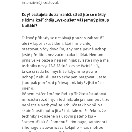
intenzivněji cestoval.
Když cestujete do zahraničí, střetl jste se někdy
s lidmi, kteří chtějí „vyzkoušet“ Váš jemný přístup
k aikidó?
Takové příhody se nestávají pouze v zahraničí,
ale i v Japonsku. Lidem, kteří mne chtějí
otestovat, vždy dovolím, aby mne pevně uchopili
ještě předtím, než začnu cokoli dělat. Nemám
příliš velké paže a nejsem nijak zvláště silný a má
technika nevyužívá žádné zjevné fyzické síly,
takže si řada lidí myslí, že když mne pevně
uchopí, nebudu na to schopen reagovat. Často
jsou pak poněkud překvapeni, když zjistí něco
jiného.
Během cvičení máme řadu příležitostí studovat
množství rozdílných technik, ale já mám pocit, že
není zcela nezbytné se jich učit tak hodně. Ve
skutečnosti mohu jít až tak daleko, že řeknu, že
techniky zkoušené na úrovni pátého kjú –
šomenuči ikkjó, šomenuči iriminage, katatedori
šihónage a suwariwaza kokjúhó – vás mohou