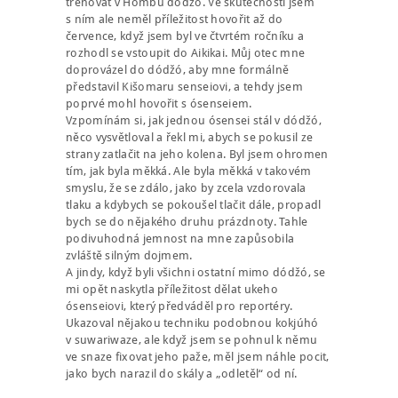
trénovat v Hombu dódžó. Ve skutečnosti jsem
s ním ale neměl příležitost hovořit až do
července, když jsem byl ve čtvrtém ročníku a
rozhodl se vstoupit do Aikikai. Můj otec mne
doprovázel do dódžó, aby mne formálně
představil Kišomaru senseiovi, a tehdy jsem
poprvé mohl hovořit s ósenseiem.
Vzpomínám si, jak jednou ósensei stál v dódžó,
něco vysvětloval a řekl mi, abych se pokusil ze
strany zatlačit na jeho kolena. Byl jsem ohromen
tím, jak byla měkká. Ale byla měkká v takovém
smyslu, že se zdálo, jako by zcela vzdorovala
tlaku a kdybych se pokoušel tlačit dále, propadl
bych se do nějakého druhu prázdnoty. Tahle
podivuhodná jemnost na mne zapůsobila
zvláště silným dojmem.
A jindy, když byli všichni ostatní mimo dódžó, se
mi opět naskytla příležitost dělat ukeho
ósenseiovi, který předváděl pro reportéry.
Ukazoval nějakou techniku podobnou kokjúhó
v suwariwaze, ale když jsem se pohnul k němu
ve snaze fixovat jeho paže, měl jsem náhle pocit,
jako bych narazil do skály a „odletěl“ od ní.