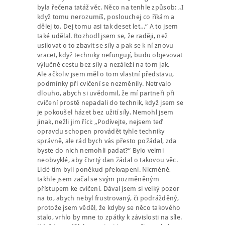
byla řečena tatáž věc. Něco na tenhle způsob: „I
když tomu nerozumíš, poslouchej co říkám a
dělej to. Dej tomu asi tak deset let…“ A to jsem
také udělal. Rozhodl jsem se, že raději, než
usilovat o to zbavit se síly a pak se k ní znovu
vracet, když techniky nefungují, budu objevovat
výlučně cestu bez síly a nezáleží na tom jak.
Ale ačkoliv jsem měl o tom vlastní představu,
podmínky při cvičení se nezměnily. Netrvalo
dlouho, abych si uvědomil, že mí partneři při
cvičení prostě nepadali do technik, když jsem se
je pokoušel házet bez užití síly. Nemohl jsem
jinak, nežli jim říci: „Podívejte, nejsem teď
opravdu schopen provádět tyhle techniky
správně, ale rád bych vás přesto požádal, zda
byste do nich nemohli padat?“ Bylo velmi
neobvyklé, aby čtvrtý dan žádal o takovou věc.
Lidé tím byli poněkud překvapeni. Nicméně,
takhle jsem začal se svým pozměněným
přístupem ke cvičení. Dával jsem si velký pozor
na to, abych nebyl frustrovaný, či podrážděný,
protože jsem věděl, že kdyby se něco takového
stalo, vrhlo by mne to zpátky k závislosti na síle.