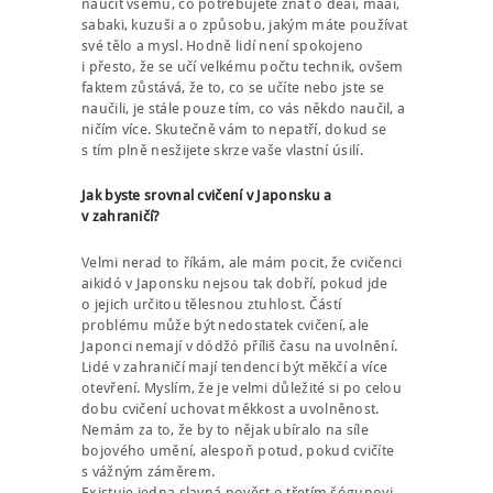
naučit všemu, co potřebujete znát o deai, maai,
sabaki, kuzuši a o způsobu, jakým máte používat
své tělo a mysl. Hodně lidí není spokojeno
i přesto, že se učí velkému počtu technik, ovšem
faktem zůstává, že to, co se učíte nebo jste se
naučili, je stále pouze tím, co vás někdo naučil, a
ničím více. Skutečně vám to nepatří, dokud se
s tím plně nesžijete skrze vaše vlastní úsilí.
Jak byste srovnal cvičení v Japonsku a
v zahraničí?
Velmi nerad to říkám, ale mám pocit, že cvičenci
aikidó v Japonsku nejsou tak dobří, pokud jde
o jejich určitou tělesnou ztuhlost. Částí
problému může být nedostatek cvičení, ale
Japonci nemají v dódžó příliš času na uvolnění.
Lidé v zahraničí mají tendenci být měkčí a více
otevření. Myslím, že je velmi důležité si po celou
dobu cvičení uchovat měkkost a uvolněnost.
Nemám za to, že by to nějak ubíralo na síle
bojového umění, alespoň potud, pokud cvičíte
s vážným záměrem.
Existuje jedna slavná pověst o třetím šógunovi