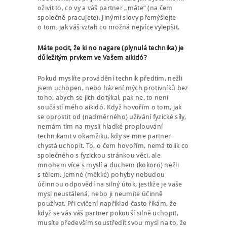
oživit to, co vy a váš partner „máte“ (na čem
společně pracujete). Jinými slovy přemýšlejte
o tom, jak váš vztah co možná nejvíce vylepšit.
Máte pocit, že ki no nagare (plynulá technika) je
důležitým prvkem ve Vašem aikidó?
Pokud myslíte provádění technik předtím, nežli
jsem uchopen, nebo házení mých protivníků bez
toho, abych se jich dotýkal, pak ne, to není
součástí mého aikidó. Když hovořím o tom, jak
se oprostit od (nadměrného) užívání fyzické síly,
nemám tím na mysli hladké proplouvání
technikami v okamžiku, kdy se mne partner
chystá uchopit. To, o čem hovořím, nemá tolik co
společného s fyzickou stránkou věci, ale
mnohem více s myslí a duchem (kokoro) nežli
s tělem. Jemné (měkké) pohyby nebudou
účinnou odpovědí na silný útok, jestliže je vaše
mysl neustálená, nebo ji neumíte účinně
používat. Při cvičení například často říkám, že
když se vás váš partner pokouší silně uchopit,
musíte především soustředit svou mysl na to, že