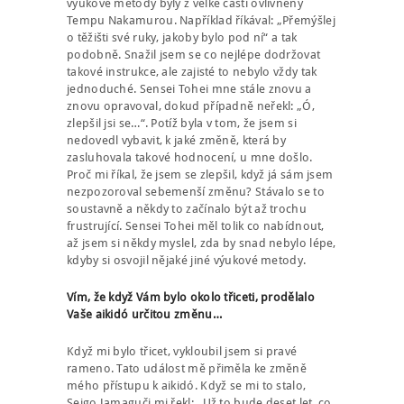
výukové metody byly z velké části ovlivněny
Tempu Nakamurou. Například říkával: „Přemýšlej
o těžišti své ruky, jakoby bylo pod ní“ a tak
podobně. Snažil jsem se co nejlépe dodržovat
takové instrukce, ale zajisté to nebylo vždy tak
jednoduché. Sensei Tohei mne stále znovu a
znovu opravoval, dokud případně neřekl: „Ó,
zlepšil jsi se…“. Potíž byla v tom, že jsem si
nedovedl vybavit, k jaké změně, která by
zasluhovala takové hodnocení, u mne došlo.
Proč mi říkal, že jsem se zlepšil, když já sám jsem
nezpozoroval sebemenší změnu? Stávalo se to
soustavně a někdy to začínalo být až trochu
frustrující. Sensei Tohei měl tolik co nabídnout,
až jsem si někdy myslel, zda by snad nebylo lépe,
kdyby si osvojil nějaké jiné výukové metody.
Vím, že když Vám bylo okolo třiceti, prodělalo
Vaše aikidó určitou změnu…
Když mi bylo třicet, vykloubil jsem si pravé
rameno. Tato událost mě přiměla ke změně
mého přístupu k aikidó. Když se mi to stalo,
Seigo Jamaguči mi řekl: „Už to bude deset let, co