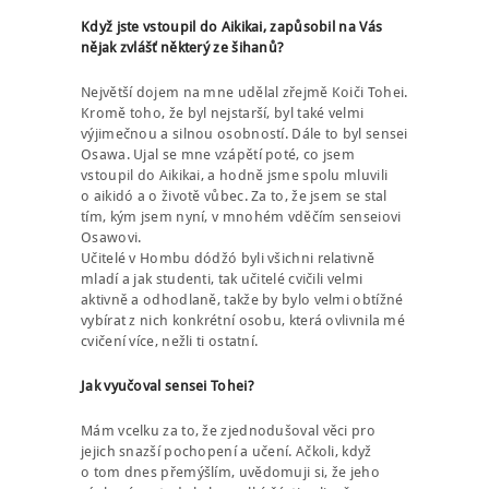
Když jste vstoupil do Aikikai, zapůsobil na Vás
nějak zvlášť některý ze šihanů?
Největší dojem na mne udělal zřejmě Koiči Tohei.
Kromě toho, že byl nejstarší, byl také velmi
výjimečnou a silnou osobností. Dále to byl sensei
Osawa. Ujal se mne vzápětí poté, co jsem
vstoupil do Aikikai, a hodně jsme spolu mluvili
o aikidó a o životě vůbec. Za to, že jsem se stal
tím, kým jsem nyní, v mnohém vděčím senseiovi
Osawovi.
Učitelé v Hombu dódžó byli všichni relativně
mladí a jak studenti, tak učitelé cvičili velmi
aktivně a odhodlaně, takže by bylo velmi obtížné
vybírat z nich konkrétní osobu, která ovlivnila mé
cvičení více, nežli ti ostatní.
Jak vyučoval sensei Tohei?
Mám vcelku za to, že zjednodušoval věci pro
jejich snazší pochopení a učení. Ačkoli, když
o tom dnes přemýšlím, uvědomuji si, že jeho