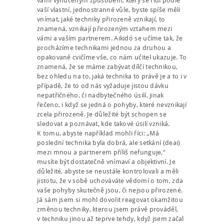
vámi vynuceným způsobem, který se řídí podle
vaší vlastní, jednostranné vůle, byste spíše měli
vnímat, jaké techniky přirozeně vznikají, to
znamená, vznikají přirozeným vztahem mezi
vámi a vaším partnerem. Aikidó se učíme tak, že
procházíme technikami jednou za druhou a
opakovaně cvičíme vše, co nám učitel ukazuje. To
znamená, že se máme zabývat dílčí technikou,
bez ohledu na to, jaká technika to právě je a to i v
případě, že to od nás vyžaduje jistou dávku
nepatřičného, či nadbytečného úsilí, jinak
řečeno, i když se jedná o pohyby, které nevznikají
zcela přirozeně. Je důležité být schopen se
sledovat a poznávat, kde takové úsilí vzniká.
K tomu, abyste například mohli říci: „Má
poslední technika byla dobrá, ale setkání (deai)
mezi mnou a partnerem příliš nefunguje,“
musíte být dostatečně vnímaví a objektivní. Je
důležité, abyste se neustále kontrolovali a měli
jistotu, že v sobě uchováváte vědomí o tom, zda
vaše pohyby skutečně jsou, či nejsou přirozené.
Já sám jsem si mohl dovolit reagovat okamžitou
změnou techniky, kterou jsem právě prováděl,
v techniku jinou až teprve tehdy, když jsem začal