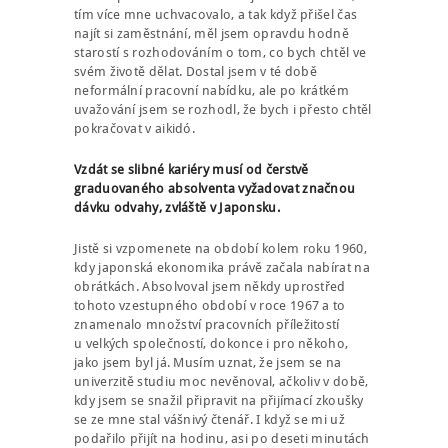
tím více mne uchvacovalo, a tak když přišel čas
najít si zaměstnání, měl jsem opravdu hodně
starostí s rozhodováním o tom, co bych chtěl ve
svém životě dělat. Dostal jsem v té době
neformální pracovní nabídku, ale po krátkém
uvažování jsem se rozhodl, že bych i přesto chtěl
pokračovat v aikidó.
Vzdát se slibné kariéry musí od čerstvě
graduovaného absolventa vyžadovat značnou
dávku odvahy, zvláště v Japonsku.
Jistě si vzpomenete na období kolem roku 1960,
kdy japonská ekonomika právě začala nabírat na
obrátkách. Absolvoval jsem někdy uprostřed
tohoto vzestupného období v roce 1967 a to
znamenalo množství pracovních příležitostí
u velkých společností, dokonce i pro někoho,
jako jsem byl já. Musím uznat, že jsem se na
univerzitě studiu moc nevěnoval, ačkoliv v době,
kdy jsem se snažil připravit na přijímací zkoušky
se ze mne stal vášnivý čtenář. I když se mi už
podařilo přijít na hodinu, asi po deseti minutách