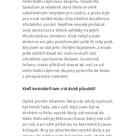
neformální zájmovou skupinu. Univerzita
Gakušuin je relativně stará škola se silně
zakořeněným smyslem pro tradici, a proto bylo
pro nově vzniklé kluby vždy obtížné dosáhnout
oficiálního uznání. Nejdříve musely prokázat
svoji serióznost a dobré vyhlídky na jejich
dlouhodobou existenci. Klub nebyl uznán
dokonce ani jako poloformální ještě tři roky poté,
kdy jsem se stal jeho čtvrtým kapitánem, a trvalo
ještě dalších deset let, nežli se mohl stát
oficiálním sportovním klubem. Souhrnně
řečeno, trvalo přibližně dvacet let, než se od
neformální zájmové skupiny pokročilo ke klubu
s plnoprávným statutem.
Kteří instruktoři tam v té době působili?
Úplně prvním šihanem, který nás tehdy vyučoval,
byl Hiroši Tada, ale v září, když jsem byl ve
druhém ročníku vysoké školy, odcestoval do
Itálie. Nahradil jej Mitsunari Kanai, který nás učil
asi rok, a po něm přišel asi na šest měsíců Jasuo
Kobajaši. Brzy po absolvování vysoké školy a po
vstupu do Aikikai jsem byl vyslán zpět, abych zde