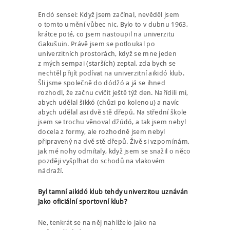
Endó sensei: Když jsem začínal, nevěděl jsem
o tomto umění vůbec nic. Bylo to v dubnu 1963,
krátce poté, co jsem nastoupil na univerzitu
Gakušuin. Právě jsem se potloukal po
univerzitních prostorách, když se mne jeden
z mých sempai (starších) zeptal, zda bych se
nechtěl přijít podívat na univerzitní aikidó klub.
Šli jsme společně do dódžó a já se ihned
rozhodl, že začnu cvičit ještě týž den. Nařídili mi,
abych udělal šikkó (chůzi po kolenou) a navíc
abych udělal asi dvě stě dřepů. Na střední škole
jsem se trochu věnoval džúdó, a tak jsem nebyl
docela z formy, ale rozhodně jsem nebyl
připravený na dvě stě dřepů. Živě si vzpomínám,
jak mé nohy odmítaly, když jsem se snažil o něco
později vyšplhat do schodů na vlakovém
nádraží.
Byl tamní aikidó klub tehdy univerzitou uznáván
jako oficiální sportovní klub?
Ne, tenkrát se na něj nahlíželo jako na