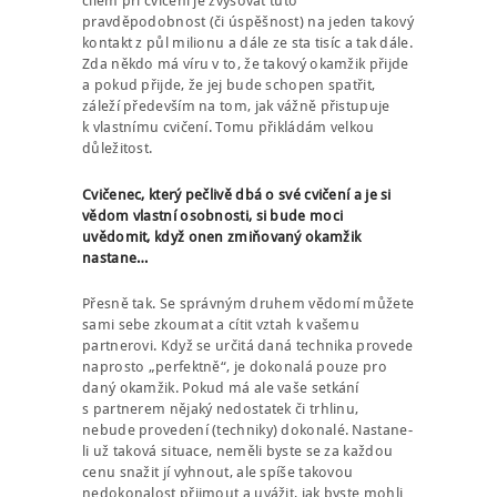
cílem při cvičení je zvyšovat tuto
pravděpodobnost (či úspěšnost) na jeden takový
kontakt z půl milionu a dále ze sta tisíc a tak dále.
Zda někdo má víru v to, že takový okamžik přijde
a pokud přijde, že jej bude schopen spatřit,
záleží především na tom, jak vážně přistupuje
k vlastnímu cvičení. Tomu přikládám velkou
důležitost.
Cvičenec, který pečlivě dbá o své cvičení a je si
vědom vlastní osobnosti, si bude moci
uvědomit, když onen zmiňovaný okamžik
nastane…
Přesně tak. Se správným druhem vědomí můžete
sami sebe zkoumat a cítit vztah k vašemu
partnerovi. Když se určitá daná technika provede
naprosto „perfektně“, je dokonalá pouze pro
daný okamžik. Pokud má ale vaše setkání
s partnerem nějaký nedostatek či trhlinu,
nebude provedení (techniky) dokonalé. Nastane-
li už taková situace, neměli byste se za každou
cenu snažit jí vyhnout, ale spíše takovou
nedokonalost přijmout a uvážit, jak byste mohli