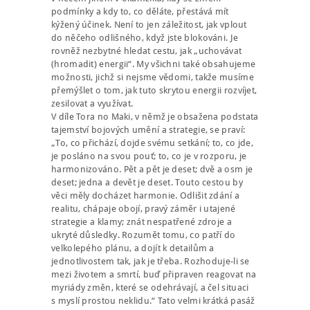
podmínky a kdy to, co děláte, přestává mít
kýžený účinek. Není to jen záležitost, jak vplout
do něčeho odlišného, když jste blokováni. Je
rovněž nezbytné hledat cestu, jak „uchovávat
(hromadit) energii“. My všichni také obsahujeme
možnosti, jichž si nejsme vědomi, takže musíme
přemýšlet o tom, jak tuto skrytou energii rozvíjet,
zesilovat a využívat.
V díle Tora no Maki, v němž je obsažena podstata
tajemství bojových umění a strategie, se praví:
„To, co přichází, dojde svému setkání; to, co jde,
je posláno na svou pouť; to, co je v rozporu, je
harmonizováno. Pět a pět je deset; dvě a osm je
deset; jedna a devět je deset. Touto cestou by
věci měly docházet harmonie. Odlišit zdání a
realitu, chápaje obojí, pravý záměr i utajené
strategie a klamy; znát nespatřené zdroje a
ukryté důsledky. Rozumět tomu, co patří do
velkolepého plánu, a dojít k detailům a
jednotlivostem tak, jak je třeba. Rozhoduje-li se
mezi životem a smrtí, buď připraven reagovat na
myriády změn, které se odehrávají, a čel situaci
s myslí prostou neklidu.“ Tato velmi krátká pasáž