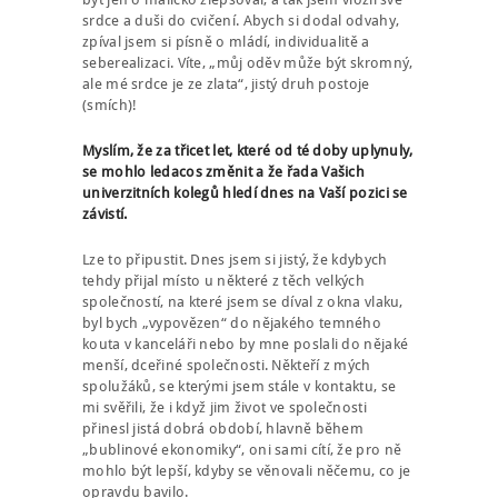
srdce a duši do cvičení. Abych si dodal odvahy,
zpíval jsem si písně o mládí, individualitě a
seberealizaci. Víte, „můj oděv může být skromný,
ale mé srdce je ze zlata“, jistý druh postoje
(smích)!
Myslím, že za třicet let, které od té doby uplynuly,
se mohlo ledacos změnit a že řada Vašich
univerzitních kolegů hledí dnes na Vaší pozici se
závistí.
Lze to připustit. Dnes jsem si jistý, že kdybych
tehdy přijal místo u některé z těch velkých
společností, na které jsem se díval z okna vlaku,
byl bych „vypovězen“ do nějakého temného
kouta v kanceláři nebo by mne poslali do nějaké
menší, dceřiné společnosti. Někteří z mých
spolužáků, se kterými jsem stále v kontaktu, se
mi svěřili, že i když jim život ve společnosti
přinesl jistá dobrá období, hlavně během
„bublinové ekonomiky“, oni sami cítí, že pro ně
mohlo být lepší, kdyby se věnovali něčemu, co je
opravdu bavilo.