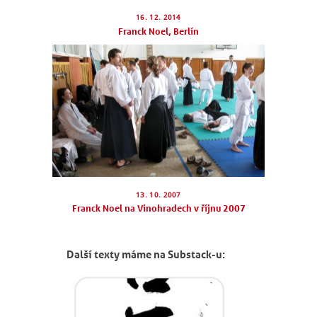
16. 12. 2014
NÁBOR
Franck Noel, Berlín
ROZVRH
SEMINÁŘE
PRO FIRMY
O NÁS
NÁŠ BLOG
13. 10. 2007
KONTAKT
Franck Noel na Vinohradech v říjnu 2007
ENGLISH
Další texty máme na Substack-u: