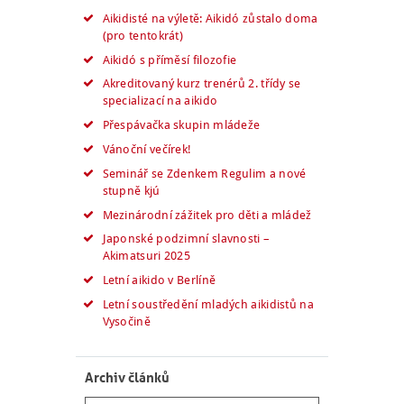
Aikidisté na výletě: Aikidó zůstalo doma
(pro tentokrát)
Aikidó s příměsí filozofie
Akreditovaný kurz trenérů 2. třídy se
specializací na aikido
Přespávačka skupin mládeže
Vánoční večírek!
Seminář se Zdenkem Regulim a nové
stupně kjú
Mezinárodní zážitek pro děti a mládež
Japonské podzimní slavnosti –
Akimatsuri 2025
Letní aikido v Berlíně
Letní soustředění mladých aikidistů na
Vysočině
Archiv článků