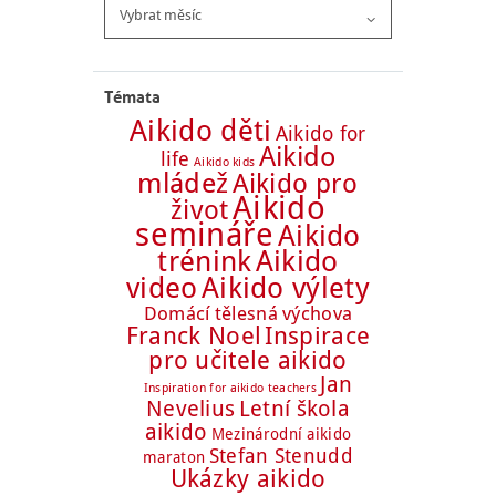
Archiv
článků
Témata
Aikido děti
Aikido for
Aikido
life
Aikido kids
mládež
Aikido pro
Aikido
život
semináře
Aikido
trénink
Aikido
Aikido výlety
video
Domácí tělesná výchova
Franck Noel
Inspirace
pro učitele aikido
Jan
Inspiration for aikido teachers
Nevelius
Letní škola
aikido
Mezinárodní aikido
Stefan Stenudd
maraton
Ukázky aikido