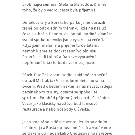
probíhající seminář Stefana Stenudda. Kromě
toho, že bylo vedro, cesta byla příjemná.
Do telocvičny u Borského parku jsme dorazili
těsně po odpoledním tréninku, kde na nás už
čekali Luboš s Danem. Asi po půl hodině vítání se
všemi spolubojovníky jsme vyrazili na večeři.
Když jsem uléhali na příjemě tvrdé tatami,
nemohli jsme se dočkat ranního téninku.
Protože jestli Luboš a Dan své vyprávění
nepřeháněli, tak to bude velmi zajímavé.
Pátek. Budíček v osm hodin, snídaně. Konečně
dorazil Michal, takže jsme komplet a hurá na
cvičení. Před obědem nekteří z nás navštíví zdejší
bazének pro tenisty, ostatní se spokojí se
sprchou. Po oběd příjemný relax a další trénink.
Večer jako klasicky návštěva bud tenisové
restaurace a nebo hospody u Švejka.
Je sobota ráno a děsné vedro. Po dopoledním
tréninku já a Rasta opouštíme Plzeň a vydáváme
se vlakem do nedalekého Chotěšova na návštěvu