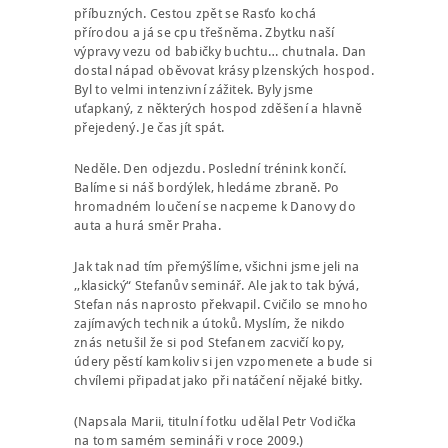
příbuzných. Cestou zpět se Rasťo kochá
přírodou a já se cpu třešněma. Zbytku naší
výpravy vezu od babičky buchtu… chutnala. Dan
dostal nápad oběvovat krásy plzenských hospod.
Byl to velmi intenzivní zážitek. Byly jsme
uťapkaný, z některých hospod zděšení a hlavně
přejedený. Je čas jít spát.
Neděle. Den odjezdu. Poslední trénink končí.
Balíme si náš bordýlek, hledáme zbraně. Po
hromadném loučení se nacpeme k Danovy do
auta a hurá směr Praha.
Jak tak nad tím přemýšlíme, všichni jsme jeli na
,,klasický“ Stefanův seminář. Ale jak to tak bývá,
Stefan nás naprosto překvapil. Cvičilo se mnoho
zajímavých technik a útoků. Myslím, že nikdo
znás netušil že si pod Stefanem zacvičí kopy,
údery pěstí kamkoliv si jen vzpomenete a bude si
chvílemi připadat jako při natáčení nějaké bitky.
(Napsala Marii, titulní fotku udělal Petr Vodička
na tom samém semináři v roce 2009.)