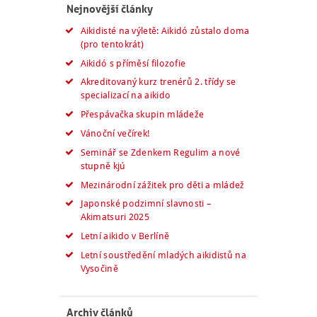
Nejnovější články
Aikidisté na výletě: Aikidó zůstalo doma
(pro tentokrát)
Aikidó s příměsí filozofie
Akreditovaný kurz trenérů 2. třídy se
specializací na aikido
Přespávačka skupin mládeže
Vánoční večírek!
Seminář se Zdenkem Regulim a nové
stupně kjú
Mezinárodní zážitek pro děti a mládež
Japonské podzimní slavnosti –
Akimatsuri 2025
Letní aikido v Berlíně
Letní soustředění mladých aikidistů na
Vysočině
Archiv článků