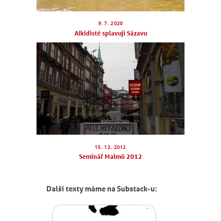
9. 7. 2020
NÁBOR
Aikidisté splavují Sázavu
ROZVRH
SEMINÁŘE
PRO FIRMY
O NÁS
NÁŠ BLOG
KONTAKT
15. 12. 2012
Seminář Malmö 2012
ENGLISH
Další texty máme na Substack-u: