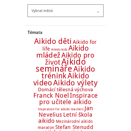
Archiv
článků
Témata
Aikido děti
Aikido for
Aikido
life
Aikido kids
mládež
Aikido pro
Aikido
život
semináře
Aikido
trénink
Aikido
Aikido výlety
video
Domácí tělesná výchova
Franck Noel
Inspirace
pro učitele aikido
Jan
Inspiration for aikido teachers
Nevelius
Letní škola
aikido
Mezinárodní aikido
Stefan Stenudd
maraton