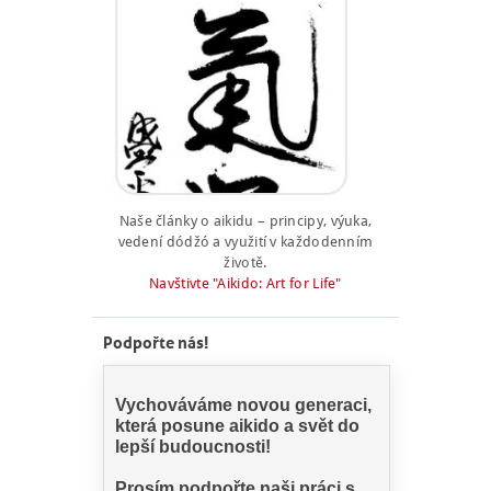
Naše články o aikidu – principy, výuka,
vedení dódžó a využití v každodenním
životě.
Navštivte "Aikido: Art for Life"
Podpořte nás!