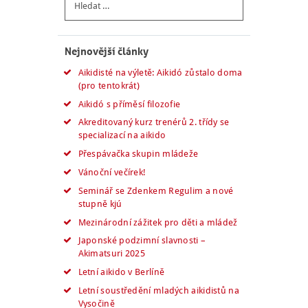
Nejnovější články
Aikidisté na výletě: Aikidó zůstalo doma
(pro tentokrát)
Aikidó s příměsí filozofie
Akreditovaný kurz trenérů 2. třídy se
specializací na aikido
Přespávačka skupin mládeže
Vánoční večírek!
Seminář se Zdenkem Regulim a nové
stupně kjú
Mezinárodní zážitek pro děti a mládež
Japonské podzimní slavnosti –
Akimatsuri 2025
Letní aikido v Berlíně
Letní soustředění mladých aikidistů na
Vysočině