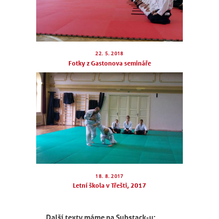
22. 5. 2018
Fotky z Gastonova semináře
18. 8. 2017
Letní škola v Třešti, 2017
Další texty máme na Substack-u: