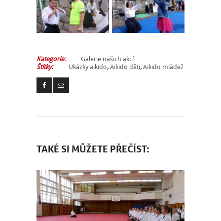
O NÁS
NÁŠ BLOG
KONTAKT
Kategorie:
Galerie našich akcí
Štítky:
Ukázky aikido
,
Aikido děti
,
Aikido mládež
ENGLISH
TAKÉ SI MŮŽETE PŘEČÍST: