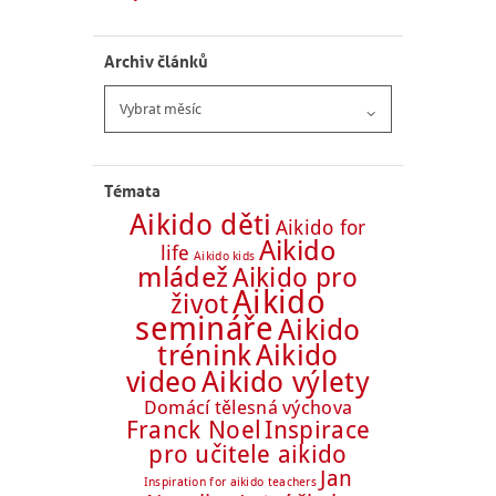
Archiv článků
Archiv
článků
Témata
Aikido děti
Aikido for
Aikido
life
Aikido kids
mládež
Aikido pro
Aikido
život
semináře
Aikido
trénink
Aikido
Aikido výlety
video
Domácí tělesná výchova
Franck Noel
Inspirace
pro učitele aikido
Jan
Inspiration for aikido teachers