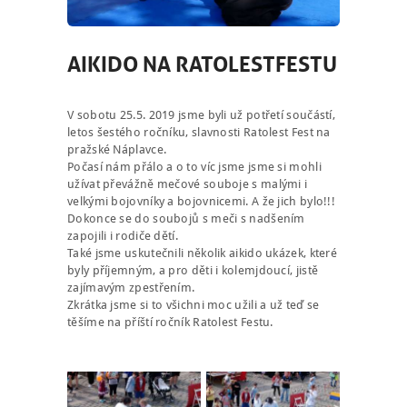
AIKIDO NA RATOLESTFESTU
V sobotu 25.5. 2019 jsme byli už potřetí součástí,
letos šestého ročníku, slavnosti Ratolest Fest na
pražské Náplavce.
Počasí nám přálo a o to víc jsme jsme si mohli
užívat převážně mečové souboje s malými i
velkými bojovníky a bojovnicemi. A že jich bylo!!!
Dokonce se do soubojů s meči s nadšením
zapojili i rodiče dětí.
Také jsme uskutečnili několik aikido ukázek, které
byly příjemným, a pro děti i kolemjdoucí, jistě
zajímavým zpestřením.
Zkrátka jsme si to všichni moc užili a už teď se
těšíme na příští ročník Ratolest Festu.