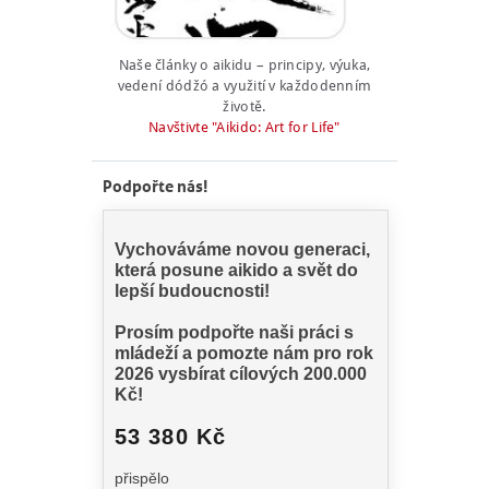
Naše články o aikidu – principy, výuka,
vedení dódžó a využití v každodenním
životě.
Navštivte "Aikido: Art for Life"
Podpořte nás!