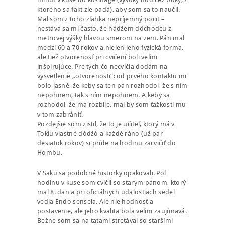
ktorého sa fakt zle padá), aby som sa to naučil.
Mal som z toho zľahka nepríjemný pocit –
nestáva sa mi často, že hádžem dôchodcu z
metrovej výšky hlavou smerom na zem. Pán mal
medzi 60 a 70 rokov a nielen jeho fyzická forma,
ale tiež otvorenosť pri cvičení boli veľmi
inšpirujúce. Pre tých čo necvičia dodám na
vysvetlenie „otvorenosti“: od prvého kontaktu mi
bolo jasné, že keby sa ten pán rozhodol, že s ním
nepohnem, tak s ním nepohnem. A keby sa
rozhodol, že ma rozbije, mal by som ťažkosti mu
v tom zabrániť.
Pozdejšie som zistil, že to je učiteľ, ktorý má v
Tokiu vlastné dódžó a každé ráno (už pár
desiatok rokov) si príde na hodinu zacvičiť do
Hombu.
V Saku sa podobné historky opakovali. Pol
hodinu v kuse som cvičil so starým pánom, ktorý
mal 8. dan a pri oficiálnych udalostiach sedel
vedľa Endo senseia. Ale nie hodnosť a
postavenie, ale jeho kvalita bola veľmi zaujímavá.
Bežne som sa na tatami stretával so staršími