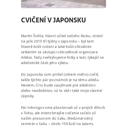
CVIČENÍ V JAPONSKU
Martin Švihla, hlavní učitel našeho klubu, strávil
na jaře 2015 tři týdny v Japonsku – byl tam
hlavně kvůli cvičení a také kvůli oficiálním
setkáním se zástupci celosvětové organizace
Aikikai. Tady zveřejňujeme fotky a text, týkající se
aikidistické části jeho výletu.
Do Japonska som prišiel (okrem iného) cvičiť,
takže týchto pár poznámok je na tému aikida.
Neviem, či to bude zaujímavé pre aikidistov
alebo neaikidistov, sú to skôr také moje vlastné
zápisky.
Pár tréningov sme absolvovali už v prvých dňoch
v Tokiu, ale intenzívnejšie cvičenie začalo až
naším presunom do Saku. Medzinárodný
seminár v Saku – okolo 150 ľudí na tatami,