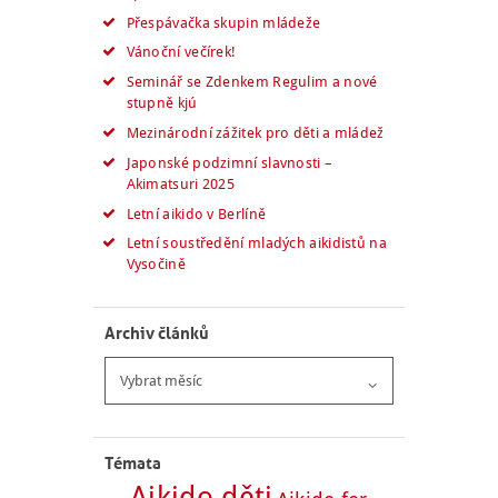
Přespávačka skupin mládeže
Vánoční večírek!
Seminář se Zdenkem Regulim a nové
stupně kjú
Mezinárodní zážitek pro děti a mládež
Japonské podzimní slavnosti –
Akimatsuri 2025
Letní aikido v Berlíně
Letní soustředění mladých aikidistů na
Vysočině
Archiv článků
Archiv
článků
Témata
Aikido děti