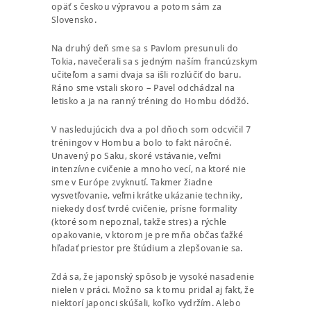
opäť s českou výpravou a potom sám za
Slovensko.
Na druhý deň sme sa s Pavlom presunuli do
Tokia, navečerali sa s jedným naším francúzskym
učiteľom a sami dvaja sa išli rozlúčiť do baru.
Ráno sme vstali skoro – Pavel odchádzal na
letisko a ja na ranný tréning do Hombu dódžó.
V nasledujúcich dva a pol dňoch som odcvičil 7
tréningov v Hombu a bolo to fakt náročné.
Unavený po Saku, skoré vstávanie, veľmi
intenzívne cvičenie a mnoho vecí, na ktoré nie
sme v Európe zvyknutí. Takmer žiadne
vysvetľovanie, veľmi krátke ukázanie techniky,
niekedy dosť tvrdé cvičenie, prísne formality
(ktoré som nepoznal, takže stres) a rýchle
opakovanie, v ktorom je pre mňa občas ťažké
hľadať priestor pre štúdium a zlepšovanie sa.
Zdá sa, že japonský spôsob je vysoké nasadenie
nielen v práci. Možno sa k tomu pridal aj fakt, že
niektorí japonci skúšali, koľko vydržím. Alebo