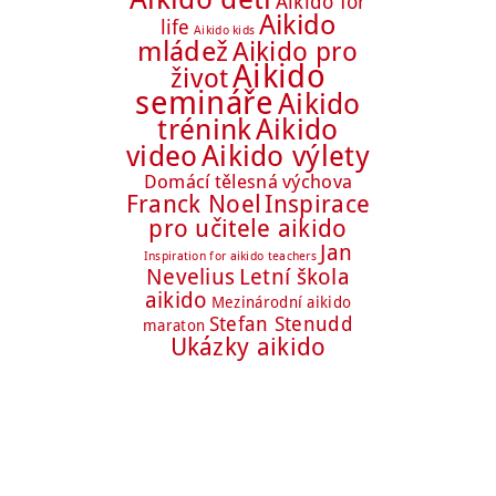
Aikido for
Aikido
life
Aikido kids
mládež
Aikido pro
Aikido
život
semináře
Aikido
trénink
Aikido
Aikido výlety
video
Domácí tělesná výchova
Franck Noel
Inspirace
pro učitele aikido
Jan
Inspiration for aikido teachers
Nevelius
Letní škola
aikido
Mezinárodní aikido
Stefan Stenudd
maraton
Ukázky aikido