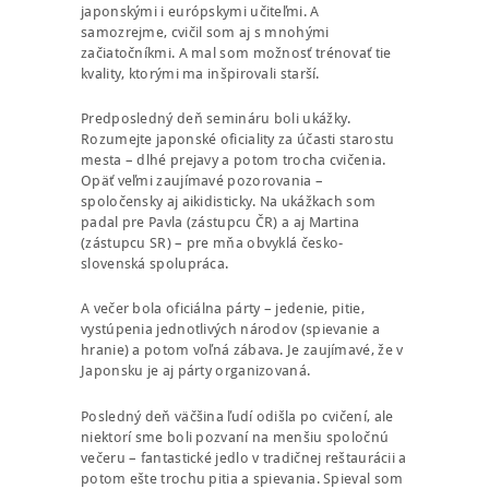
japonskými i európskymi učiteľmi. A
samozrejme, cvičil som aj s mnohými
začiatočníkmi. A mal som možnosť trénovať tie
kvality, ktorými ma inšpirovali starší.
Predposledný deň semináru boli ukážky.
Rozumejte japonské oficiality za účasti starostu
mesta – dlhé prejavy a potom trocha cvičenia.
Opäť veľmi zaujímavé pozorovania –
spoločensky aj aikidisticky. Na ukážkach som
padal pre Pavla (zástupcu ČR) a aj Martina
(zástupcu SR) – pre mňa obvyklá česko-
slovenská spolupráca.
A večer bola oficiálna párty – jedenie, pitie,
vystúpenia jednotlivých národov (spievanie a
hranie) a potom voľná zábava. Je zaujímavé, že v
Japonsku je aj párty organizovaná.
Posledný deň väčšina ľudí odišla po cvičení, ale
niektorí sme boli pozvaní na menšiu spoločnú
večeru – fantastické jedlo v tradičnej reštaurácii a
potom ešte trochu pitia a spievania. Spieval som