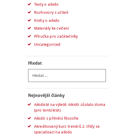
Texty o aikido
Rozhovory s učiteli
Knihy o aikido
Materiály ke cvičení
Příručka pro začátečníky
Uncategorized
Hledat
Vyhledávání
Nejnovější články
Aikidisté na výletě: Aikidó zůstalo doma
(pro tentokrát)
Aikidó s příměsí filozofie
Akreditovaný kurz trenérů 2. třídy se
specializací na aikido