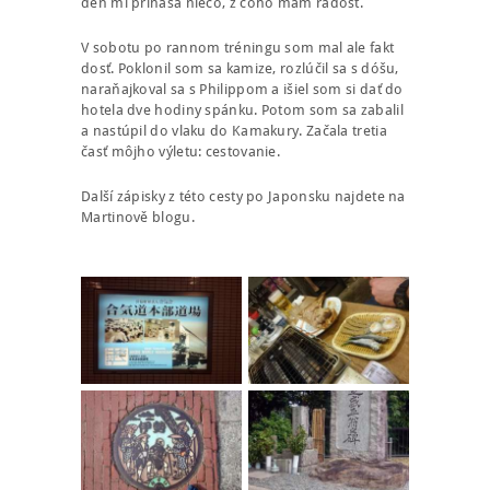
deň mi prináša niečo, z čoho mám radosť.
V sobotu po rannom tréningu som mal ale fakt
dosť. Poklonil som sa kamize, rozlúčil sa s dóšu,
naraňajkoval sa s Philippom a išiel som si dať do
hotela dve hodiny spánku. Potom som sa zabalil
a nastúpil do vlaku do Kamakury. Začala tretia
časť môjho výletu: cestovanie.
Další zápisky z této cesty po Japonsku najdete na
Martinově blogu.
NÁBOR
ROZVRH
SEMINÁŘE