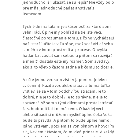
jednoducho išli ukázať, že sú lepší? Nie vždy bolo
pre mňa jednoduché padať a vstávať s
úsmevom.
Tých 9 dní na tatami je skúsenosť, za ktorú som
veľmi rád. Úplne iný pohľad na tie isté veci,
čiastočné porozumenie tomu, z čoho vychádzajú
naši starší učitelia v Európe, možnosť vidieť seba
samého v inom prostredí aj procese. Obvyklá
hádanka „zostať sám sebou a pritom sa rozvíjať
a meniť“ dostala ešte iný rozmer. Som zvedavý,
ako si to všetko časom sadne a k čomu to dozrie.
A ešte jednu vec som zistil v Japonsku (nielen
cvičením). Každá vec alebo situácia tu má toľko
vrstiev, že sa v tom podchvíľou strácam. Je to
dobré, nie je to dobré? Je to správne, nie je to
správne? Až som s tými dilemami prestal strácať
čas, hodnotiť fakt nemá cenu. O každej veci
alebo situácii si môžem myslieť úplne čokoľvek a
bude to pravda. A pritom to bude úplne mimo.
Ráno vstávam, pozriem sa von oknom a hovorím
si: „Neviem.“ Neviem, čo mi deň prinesie. A každý