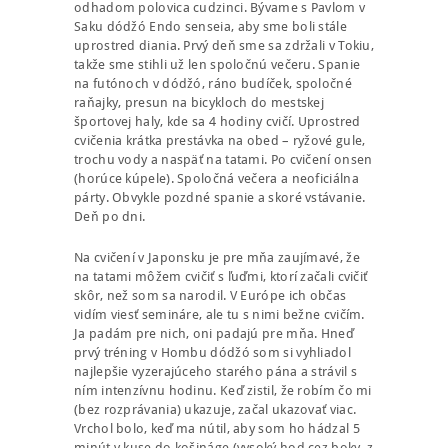
odhadom polovica cudzinci. Bývame s Pavlom v
Saku dódžó Endo senseia, aby sme boli stále
uprostred diania. Prvý deň sme sa zdržali v Tokiu,
takže sme stihli už len spoločnú večeru. Spanie
na futónoch v dódžó, ráno budíček, spoločné
raňajky, presun na bicykloch do mestskej
športovej haly, kde sa 4 hodiny cvičí. Uprostred
cvičenia krátka prestávka na obed – ryžové gule,
trochu vody a naspäť na tatami. Po cvičení onsen
(horúce kúpele). Spoločná večera a neoficiálna
párty. Obvykle pozdné spanie a skoré vstávanie.
Deň po dni.
Na cvičení v Japonsku je pre mňa zaujímavé, že
na tatami môžem cvičiť s ľuďmi, ktorí začali cvičiť
skôr, než som sa narodil. V Európe ich občas
vidím viesť semináre, ale tu s nimi bežne cvičím.
Ja padám pre nich, oni padajú pre mňa. Hneď
prvý tréning v Hombu dódžó som si vyhliadol
najlepšie vyzerajúceho starého pána a strávil s
ním intenzívnu hodinu. Keď zistil, že robím čo mi
(bez rozprávania) ukazuje, začal ukazovať viac.
Vrchol bolo, keď ma nútil, aby som ho hádzal 5
minút v kuse do košináge (vysoký hod cez boky, z