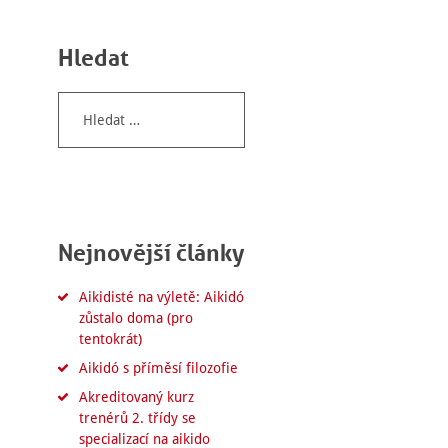
Hledat
Vyhledávání
Nejnovější články
Aikidisté na výletě: Aikidó
zůstalo doma (pro
tentokrát)
Aikidó s příměsí filozofie
Akreditovaný kurz
trenérů 2. třídy se
specializací na aikido