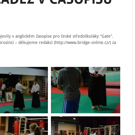
bjevily v anglickém časopise pro české středoškoláky “Gate”.
 prosinci – děkujeme redakci (http://www.bridge-online.cz/) za