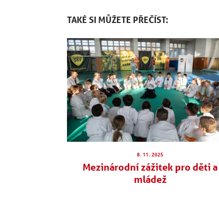
TAKÉ SI MŮŽETE PŘEČÍST:
8. 11. 2025
Mezinárodní zážitek pro děti a
mládež