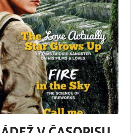
LÁDEŽ V ČASOPISU