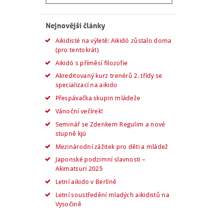
Nejnovější články
Aikidisté na výletě: Aikidó zůstalo doma
(pro tentokrát)
Aikidó s příměsí filozofie
Akreditovaný kurz trenérů 2. třídy se
specializací na aikido
Přespávačka skupin mládeže
Vánoční večírek!
Seminář se Zdenkem Regulim a nové
stupně kjú
Mezinárodní zážitek pro děti a mládež
Japonské podzimní slavnosti –
Akimatsuri 2025
Letní aikido v Berlíně
Letní soustředění mladých aikidistů na
Vysočině