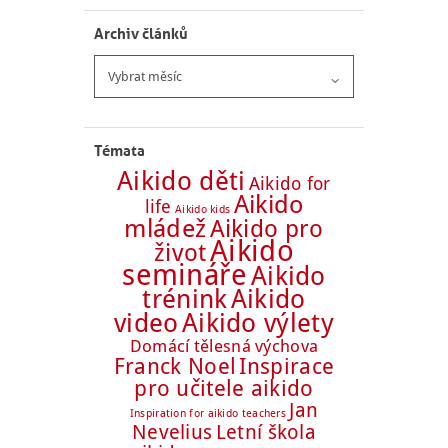
Archiv článků
Archiv
článků
Témata
Aikido děti
Aikido for
Aikido
life
Aikido kids
mládež
Aikido pro
Aikido
život
semináře
Aikido
trénink
Aikido
Aikido výlety
video
Domácí tělesná výchova
Franck Noel
Inspirace
pro učitele aikido
Jan
Inspiration for aikido teachers
Nevelius
Letní škola