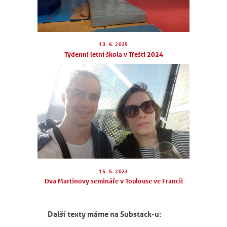
13. 6. 2025
Týdenní letní škola v Třešti 2024
15. 5. 2023
Dva Martinovy semináře v Toulouse ve Francii
Další texty máme na Substack-u: