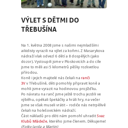
VÝLET S DĚTMI DO
TŘEBUŠÍNA
Na 1. května 2008 jsme s našimi nejmladšími
aikidisty vyrazili na výlet za koňmi. Z Masarykova
nádraží vlak odvezl 6 dětí a 8 dospělých (jako
dozor). Vystoupili jsme v Ploskovicích a do cíle
jsme to měli asi 5 kilometrů pěšky rozkvetlou
přírodou.
Koně i jejich majitelé nás čekali na
ranči
3V
v Třebušíně, děti pomohly připravit koně a
mohli jsme vyrazit na hodinovou projížďku.
Po návratu na ranč jsme ještě trochu jezdili ve
výběhu, opékali špekáčky a hráli hry, na večer
jsme se však museli vrátit – rodiče nás netrpělivě
čekali na holešovickém nádraží.
Část nákladů pro děti nám pomohl uhradit
Svaz
Klubů Mládeže
, kterého jsme členem. Děkujeme!
(Fotky Jarda a Martin)