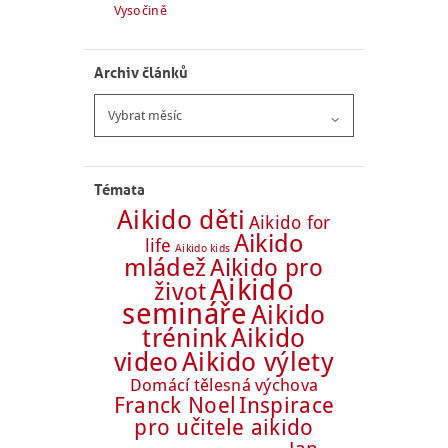
Vysočině
Archiv článků
Archiv
článků
Témata
Aikido děti
Aikido for
Aikido
life
Aikido kids
mládež
Aikido pro
Aikido
život
semináře
Aikido
trénink
Aikido
Aikido výlety
video
Domácí tělesná výchova
Franck Noel
Inspirace
pro učitele aikido