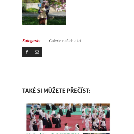
NÁBOR
Kategorie:
Galerie našich akcí
ROZVRH
SEMINÁŘE
PRO FIRMY
O NÁS
TAKÉ SI MŮŽETE PŘEČÍST:
NÁŠ BLOG
KONTAKT
ENGLISH