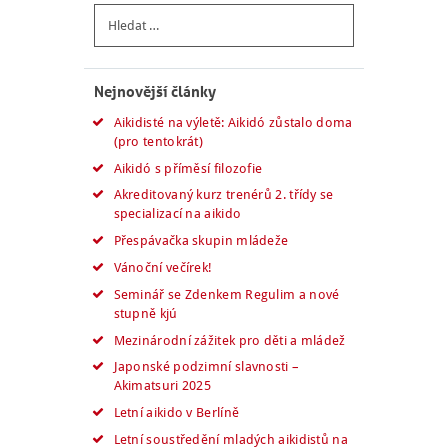
Vyhledávání
Nejnovější články
Aikidisté na výletě: Aikidó zůstalo doma
(pro tentokrát)
Aikidó s příměsí filozofie
Akreditovaný kurz trenérů 2. třídy se
specializací na aikido
Přespávačka skupin mládeže
Vánoční večírek!
Seminář se Zdenkem Regulim a nové
stupně kjú
Mezinárodní zážitek pro děti a mládež
Japonské podzimní slavnosti –
Akimatsuri 2025
Letní aikido v Berlíně
Letní soustředění mladých aikidistů na