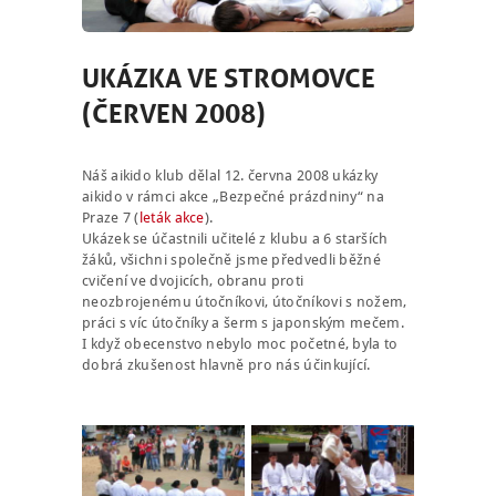
UKÁZKA VE STROMOVCE
(ČERVEN 2008)
Náš aikido klub dělal 12. června 2008 ukázky
aikido v rámci akce „Bezpečné prázdniny“ na
Praze 7 (
leták akce
).
Ukázek se účastnili učitelé z klubu a 6 starších
žáků, všichni společně jsme předvedli běžné
cvičení ve dvojicích, obranu proti
neozbrojenému útočníkovi, útočníkovi s nožem,
práci s víc útočníky a šerm s japonským mečem.
I když obecenstvo nebylo moc početné, byla to
dobrá zkušenost hlavně pro nás účinkující.