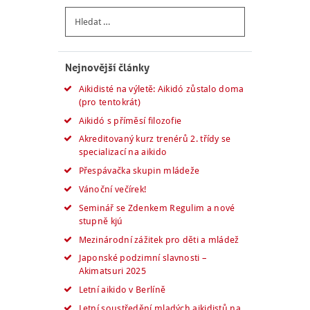
Vyhledávání
Nejnovější články
Aikidisté na výletě: Aikidó zůstalo doma
(pro tentokrát)
Aikidó s příměsí filozofie
Akreditovaný kurz trenérů 2. třídy se
specializací na aikido
Přespávačka skupin mládeže
Vánoční večírek!
Seminář se Zdenkem Regulim a nové
stupně kjú
Mezinárodní zážitek pro děti a mládež
Japonské podzimní slavnosti –
Akimatsuri 2025
Letní aikido v Berlíně
Letní soustředění mladých aikidistů na