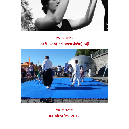
NÁBOR
ROZVRH
25. 8. 2023
Zažít se v(e Slovenském) ráji
SEMINÁŘE
PRO FIRMY
O NÁS
NÁŠ BLOG
KONTAKT
ENGLISH
20. 7. 2017
Ratolestfest 2017