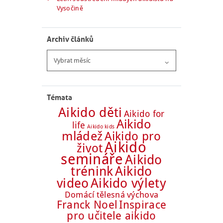
Vysočině
Archiv článků
Archiv
článků
Témata
Aikido děti
Aikido for
Aikido
life
Aikido kids
mládež
Aikido pro
Aikido
život
semináře
Aikido
trénink
Aikido
Aikido výlety
video
Domácí tělesná výchova
Franck Noel
Inspirace
pro učitele aikido