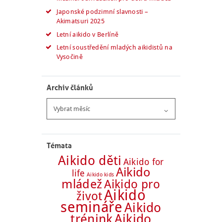
Japonské podzimní slavnosti –
Akimatsuri 2025
Letní aikido v Berlíně
Letní soustředění mladých aikidistů na
Vysočině
Archiv článků
Archiv
článků
Témata
Aikido děti
Aikido for
Aikido
life
Aikido kids
mládež
Aikido pro
Aikido
život
semináře
Aikido
trénink
Aikido