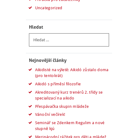
Uncategorized
Hledat
Vyhledávání
Nejnovější články
Aikidisté na výletě: Aikidó zůstalo doma
(pro tentokrát)
Aikidó s příměsí filozofie
Akreditovaný kurz trenérů 2. třídy se
specializací na aikido
Přespávačka skupin mládeže
Vánoční večírek!
Seminář se Zdenkem Regulim a nové
stupně kjú
Mezinárodní zážitek pro děti a mládež