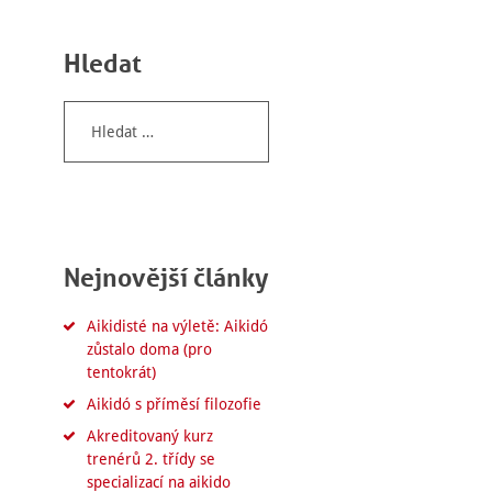
Hledat
Vyhledávání
Nejnovější články
Aikidisté na výletě: Aikidó
zůstalo doma (pro
tentokrát)
Aikidó s příměsí filozofie
Akreditovaný kurz
trenérů 2. třídy se
specializací na aikido