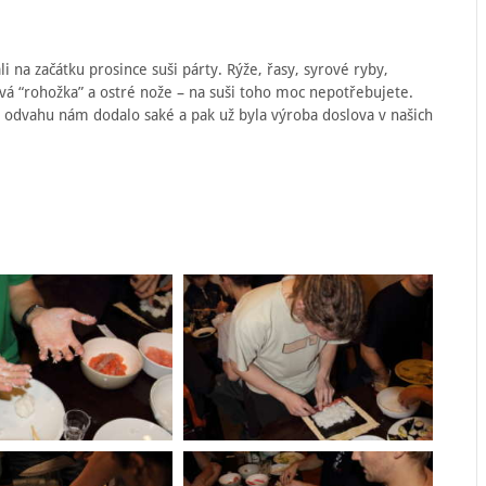
i na začátku prosince suši párty. Rýže, řasy, syrové ryby,
vá “rohožka” a ostré nože – na suši toho moc nepotřebujete.
, odvahu nám dodalo saké a pak už byla výroba doslova v našich