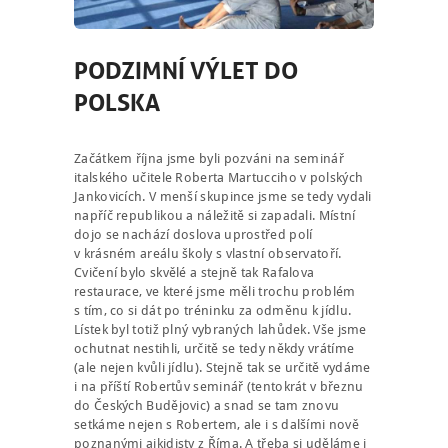
PODZIMNÍ VÝLET DO
POLSKA
Začátkem října jsme byli pozváni na seminář
italského učitele Roberta Martucciho v polských
Jankovicích. V menší skupince jsme se tedy vydali
napříč republikou a náležitě si zapadali. Místní
dojo se nachází doslova uprostřed polí
v krásném areálu školy s vlastní observatoří.
Cvičení bylo skvělé a stejně tak Rafalova
restaurace, ve které jsme měli trochu problém
s tím, co si dát po tréninku za odměnu k jídlu.
Lístek byl totiž plný vybraných lahůdek. Vše jsme
ochutnat nestihli, určitě se tedy někdy vrátíme
(ale nejen kvůli jídlu). Stejně tak se určitě vydáme
i na příští Robertův seminář (tentokrát v březnu
do Českých Budějovic) a snad se tam znovu
setkáme nejen s Robertem, ale i s dalšími nově
poznanými aikidisty z Říma. A třeba si uděláme i