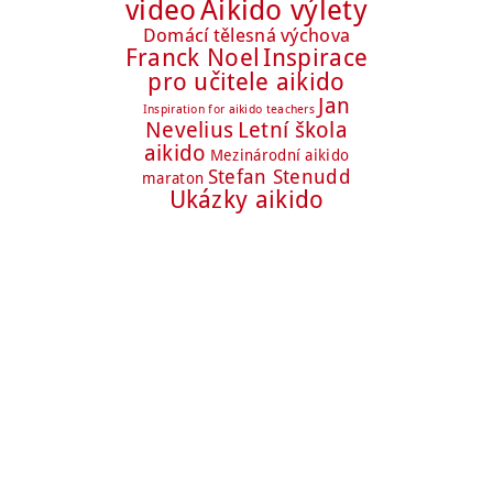
Aikido výlety
video
Domácí tělesná výchova
Franck Noel
Inspirace
pro učitele aikido
Jan
Inspiration for aikido teachers
Nevelius
Letní škola
aikido
Mezinárodní aikido
Stefan Stenudd
maraton
Ukázky aikido