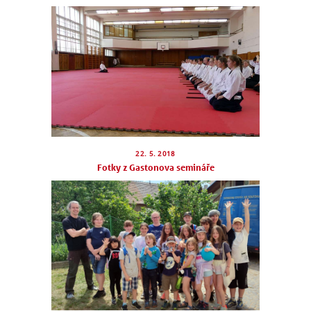
NÁBOR
ROZVRH
SEMINÁŘE
22. 5. 2018
Fotky z Gastonova semináře
PRO FIRMY
O NÁS
NÁŠ BLOG
KONTAKT
ENGLISH