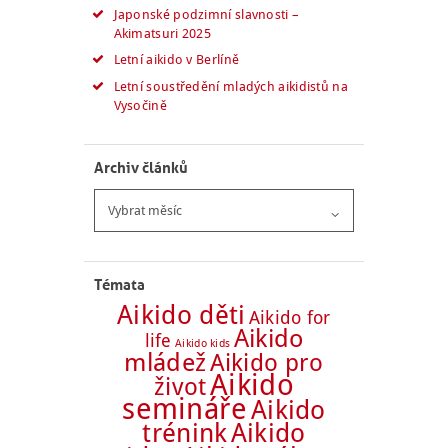
Japonské podzimní slavnosti –
Akimatsuri 2025
Letní aikido v Berlíně
Letní soustředění mladých aikidistů na
Vysočině
Archiv článků
Archiv
článků
Témata
Aikido děti
Aikido for
Aikido
life
Aikido kids
mládež
Aikido pro
Aikido
život
semináře
Aikido
trénink
Aikido