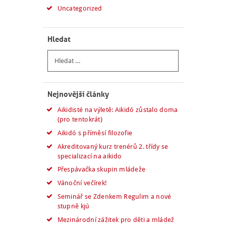
Uncategorized
Hledat
Vyhledávání
Nejnovější články
Aikidisté na výletě: Aikidó zůstalo doma
(pro tentokrát)
Aikidó s příměsí filozofie
Akreditovaný kurz trenérů 2. třídy se
specializací na aikido
Přespávačka skupin mládeže
Vánoční večírek!
Seminář se Zdenkem Regulim a nové
stupně kjú
Mezinárodní zážitek pro děti a mládež