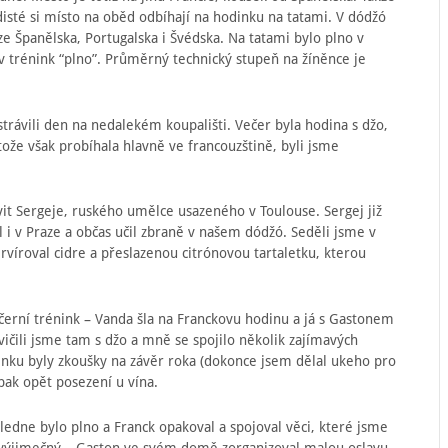
kidisté si místo na oběd odbíhají na hodinku na tatami. V dódžó
e Španělska, Portugalska i Švédska. Na tatami bylo plno v
kův trénink “plno”. Průměrný technický stupeň na žíněnce je
.
strávili den na nedalekém koupališti. Večer byla hodina s džo,
tože však probíhala hlavně ve francouzštině, byli jsme
vit Sergeje, ruského umělce usazeného v Toulouse. Sergej již
il i v Praze a občas učil zbraně v našem dódžó. Seděli jsme v
víroval cidre a přeslazenou citrónovou tartaletku, kterou
černí trénink – Vanda šla na Franckovu hodinu a já s Gastonem
ičili jsme tam s džo a mně se spojilo několik zajímavých
ninku byly zkoušky na závěr roka (dokonce jsem dělal ukeho pro
pak opět posezení u vína.
oledne bylo plno a Franck opakoval a spojoval věci, které jsme