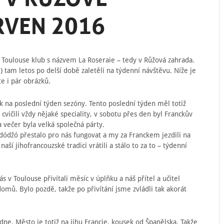
RVEN 2016
v Toulouse klub s názvem La Roseraie – tedy v Růžová zahrada.
d) tam letos po delší době zaletěli na týdenní návštěvu. Níže je
e i pár obrázků.
k na poslední týden sezóny. Tento poslední týden měl totiž
vičili vždy nějaké speciality, v sobotu přes den byl Franckův
a večer byla velká společná párty.
 dódžó přestalo pro nás fungovat a my za Franckem jezdili na
aší jihofrancouzské tradici vrátili a stálo to za to – týdenní
s v Toulouse přivítali měsíc v úplňku a náš přítel a učitel
domů. Bylo pozdě, takže po přivítání jsme zvládli tak akorát
edne. Město je totiž na jihu Francie, kousek od Španělska. Takže