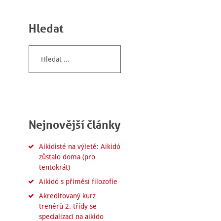
Hledat
Vyhledávání
Nejnovější články
Aikidisté na výletě: Aikidó
zůstalo doma (pro
tentokrát)
Aikidó s příměsí filozofie
Akreditovaný kurz
trenérů 2. třídy se
specializací na aikido