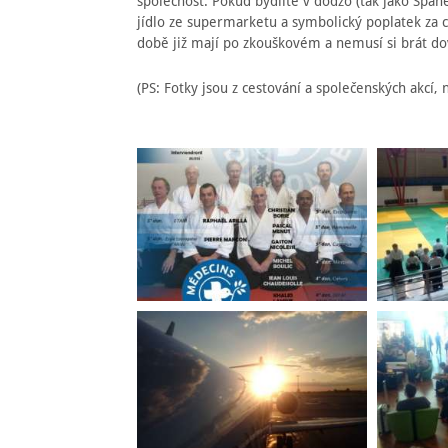
společnost. Pokud bydlíte v dódžó (tak jako Špan
jídlo ze supermarketu a symbolický poplatek za c
době již mají po zkouškovém a nemusí si brát do
(PS: Fotky jsou z cestování a společenských akcí, na