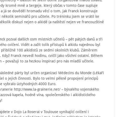
k výjimečný – Gaston ve svém domě zorganizoval malou oslavu,
Tedy kromě mně a Sergeje, který občas v tomto čase supluje
u a já se dověděl hromadu věcí o tom, jak Franck konstruuje
al několik seminářů pro učitele. Po tréninku jsem se vrátil ke
ěkolik diskuzí nejen o aikidě (a naštěstí nejen ve francouzštině
ck pozval dalších osm místních učitelů – pět pátých danů a tři
ého cvičení. Vidět a zažít tolik přístupů k aikidu najednou byl
h přibližně 100 aikidistů ze sedmi okolních klubů. Záměrem
u. Když Franck nevedl hodinu, cvičil jako všichni ostatní. Během
n – považuji to za hezkou inspiraci pro nás mladší učitele.
 následné párty byl určen organizaci Médecins du Monde (Lékaři
el o jejich činnosti. Bylo to velmi pěkně propojení principů
se vybralo úctyhodných 4000 Euro.
Granerie http://www.la-grainerie.net/ – bývalého vojenského
 jazzová kapela, hodně vína, společenského i aikidistického
y!
dete v Dojo La Roserai v Toulouse vynikající cvičení i