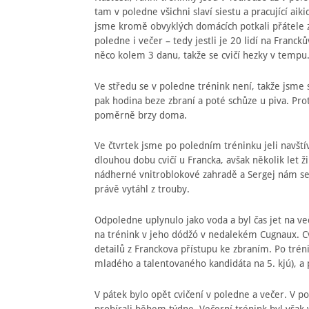
tam v poledne všichni slaví siestu a pracující ai
jsme kromě obvyklých domácích potkali přátele z
poledne i večer – tedy jestli je 20 lidí na Franc
něco kolem 3 danu, takže se cvičí hezky v tempu
Ve středu se v poledne trénink není, takže jsme 
pak hodina beze zbraní a poté schůze u piva. Pro
poměrně brzy doma.
Ve čtvrtek jsme po poledním tréninku jeli navští
dlouhou dobu cvičí u Francka, avšak několik let ž
nádherné vnitroblokové zahradě a Sergej nám ser
právě vytáhl z trouby.
Odpoledne uplynulo jako voda a byl čas jet na ve
na trénink v jeho dódžó v nedalekém Cugnaux. Cv
detailů z Franckova přístupu ke zbraním. Po tré
mladého a talentovaného kandidáta na 5. kjú), a 
V pátek bylo opět cvičení v poledne a večer. V p