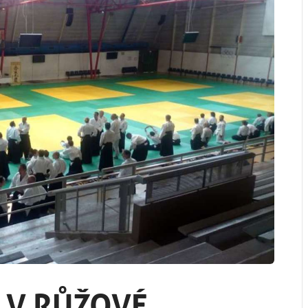
 V RŮŽOVÉ