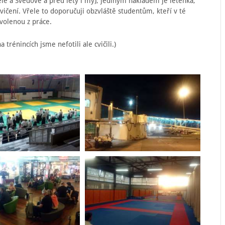
ělé a Švédové a před lety i my), jediným nákladem je letenka,
vičení. Vřele to doporučuji obzvláště studentům, kteří v té
volenou z práce.
 trénincích jsme nefotili ale cvičili.)