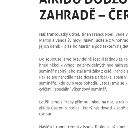
ZAHRADĚ – ČE
Náš francouzský učitel, šihan Franck Noel, vede 
Martin a Vanda Švihlovi (hlavní učitelé z Vinohra
jejich deník – píše ho Martin a pod textem najdet
Do Toulouse jsme pravidelně jezdili jednou za ro
hned několik výhod: na pravidelných hodinách se c
seminář nabitý jeho staršími žáky z celé Francie 
Pak se ale narodila naše dcera Barborka, spaní v
semináře, kde bylo více pohodlí. Letos jsme se k n
cvičení i speciální víkendový seminář.
Letěli jsme z Prahy přímou linkou na noc, a tak ná
aikida Gaston Niccolesi, který nás dovezl k sobě 
usnout.
Naštěstí, ranní tréninky jsou v Toulouse až v pol