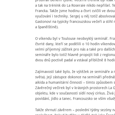
probírali během týdne. Večerní trénink byl vša
a tak na trénink do La Roseraie nikdo nepřišel. 
Francka. Takže jsme hodinu a čtvrt cvičili ve dvo
vyučování i techniky. Sergej u něj totiž absolvov
Gastonovi na typicky francouzskou večeři a stihl n
a španělštině).
O víkendu byl v Toulouse neobvyklý seminář. Fran
čtvrté dany, kteří se podělili o 10 hodin víkendov
velmi příjemný zážitek pro nás a také pro dalšíc
semináře bylo totiž hlavně propojit lidi z region
dvou dnů poctivě padal a vstával přibližně 8 hodi
Zajímavostí také bylo, že výtěžek ze semináře a
světa). Její zástupce dokonce na semináři přednáš
aikida a humanitární činnosti – tímto způsobem 
Závěrečný večírek byl v krásných prostorech La 
objektu, kde v současnosti sídlí nový cirkus. Živá
povídání, jídlo a tanec. Francouzsko se vším všud
Takže shrnutí závěrem – poslední týdny sezóny naj