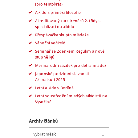
(pro tentokrát)
Aikidó s příměsí filozofie
Akreditovaný kurz trenérů 2. třídy se
specializací na aikido
Přespávačka skupin mládeže
Vánoční večírek!
Seminář se Zdenkem Regulim a nové
stupně kjú
Mezinárodní zážitek pro děti a mládež
Japonské podzimní slavnosti –
Akimatsuri 2025
Letní aikido v Berlíně
Letní soustředění mladých aikidistů na
Vysočině
Archiv článků
Archiv
článků