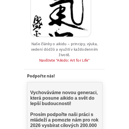
NÁBOR
Naše články o aikidu – principy, výuka,
ROZVRH
vedení dódžó a využití v každodenním
životě.
SEMINÁŘE
Navštivte "Aikido: Art for Life"
PRO FIRMY
Podpořte nás!
O NÁS
NÁŠ BLOG
KONTAKT