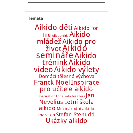
Témata
Aikido děti
Aikido for
Aikido
life
Aikido kids
mládež
Aikido pro
Aikido
život
semináře
Aikido
trénink
Aikido
Aikido výlety
video
Domácí tělesná výchova
Franck Noel
Inspirace
pro učitele aikido
Jan
Inspiration for aikido teachers
Nevelius
Letní škola
aikido
Mezinárodní aikido
Stefan Stenudd
maraton
Ukázky aikido