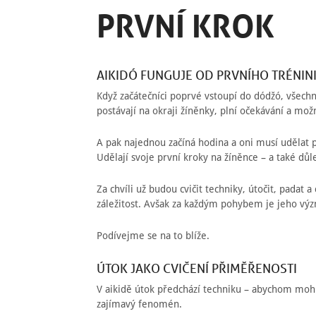
PRVNÍ KROK
AIKIDÓ FUNGUJE OD PRVNÍHO TRÉNIN
Když začátečníci poprvé vstoupí do dódžó, všechn
postávají na okraji žíněnky, plní očekávání a možn
A pak najednou začíná hodina a oni musí udělat p
Udělají svoje první kroky na žíněnce – a také důle
Za chvíli už budou cvičit techniky, útočit, padat 
záležitost. Avšak za každým pohybem je jeho význ
Podívejme se na to blíže.
ÚTOK JAKO CVIČENÍ PŘIMĚŘENOSTI
V aikidě útok předchází techniku – abychom mohli
zajímavý fenomén.