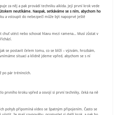
puje za něj a pak provádí techniku aikida. Její první krok vede
d útokem neutíkáme. Naopak, setkáváme se s ním, abychom ho
oku a vstoupit do nebezpečí může být napoprvé ještě
at chuť utéct nebo schovat hlavu mezi ramena… Musí zůstat v
řichází.
jak se postavit čelem tomu, co se blíží – výzvám, hrozbám,
 vnímáme situaci a klidně jdeme vpřed, abychom se s ní
ž po pár trénincích.
zlo prvního kroku vpřed a osvojí si první techniky, čeká na ně
ejich pohyb připomíná video se špatným připojením. Často se
ujistit, že mají rovnováhu, promyslet si další krok, a pak ho