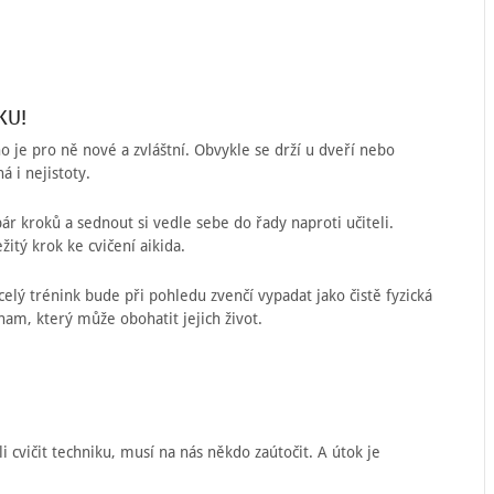
KU!
o je pro ně nové a zvláštní. Obvykle se drží u dveří nebo
á i nejistoty.
ár kroků a sednout si vedle sebe do řady naproti učiteli.
žitý krok ke cvičení aikida.
a celý trénink bude při pohledu zvenčí vypadat jako čistě fyzická
am, který může obohatit jejich život.
 cvičit techniku, musí na nás někdo zaútočit. A útok je