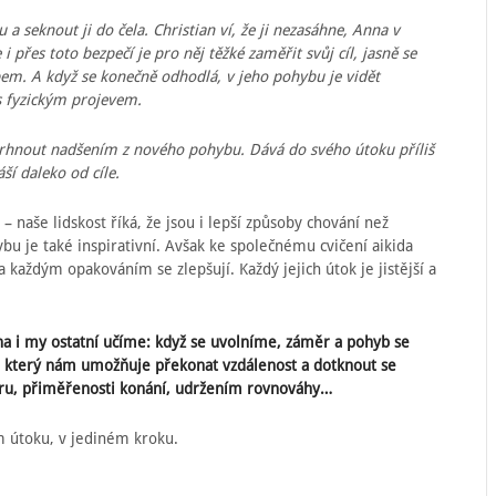
a seknout ji do čela. Christian ví, že ji nezasáhne, Anna v
 přes toto bezpečí je pro něj těžké zaměřit svůj cíl, jasně se
em. A když se konečně odhodlá, v jeho pohybu je vidět
 fyzickým projevem.
rhnout nadšením z nového pohybu. Dává do svého útoku příliš
áší daleko od cíle.
– naše lidskost říká, že jsou i lepší způsoby chování než
bu je také inspirativní. Avšak ke společnému cvičení aikida
 a každým opakováním se zlepšují. Každý jejich útok je jistější a
 i my ostatní učíme: když se uvolníme, záměr a pohyb se
d, který nám umožňuje překonat vzdálenost a dotknout se
ěru, přiměřenosti konání, udržením rovnováhy…
m útoku, v jediném kroku.