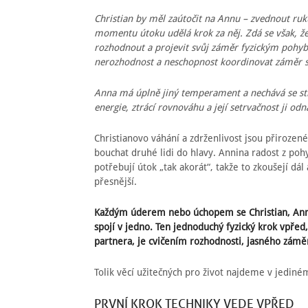
Christian by měl zaútočit na Annu – zvednout ruku 
momentu útoku udělá krok za něj. Zdá se však, že i
rozhodnout a projevit svůj záměr fyzickým pohyb
nerozhodnost a neschopnost koordinovat záměr s
Anna má úplně jiný temperament a nechává se st
energie, ztrácí rovnováhu a její setrvačnost ji odn
Christianovo váhání a zdrženlivost jsou přirozené 
bouchat druhé lidi do hlavy. Annina radost z pohy
potřebují útok „tak akorát“, takže to zkoušejí dál
přesnější.
Každým úderem nebo úchopem se Christian, Anna
spojí v jedno. Ten jednoduchý fyzický krok vpře
partnera, je cvičením rozhodnosti, jasného zám
Tolik věcí užitečných pro život najdeme v jediné
PRVNÍ KROK TECHNIKY VEDE VPŘED