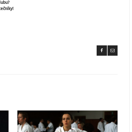
lubu?
tečníky!