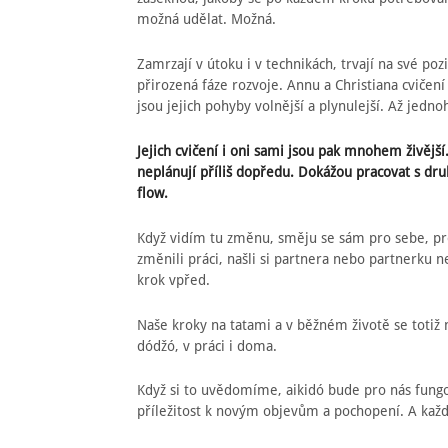
možná udělat. Možná.
Zamrzají v útoku i v technikách, trvají na své pozic
přirozená fáze rozvoje. Annu a Christiana cvičen
jsou jejich pohyby volnější a plynulejší. Až jedn
Jejich cvičení i oni sami jsou pak mnohem živější.
neplánují příliš dopředu. Dokážou pracovat s dr
flow.
Když vidím tu změnu, směju se sám pro sebe, prot
změnili práci, našli si partnera nebo partnerku ne
krok vpřed.
Naše kroky na tatami a v běžném životě se totiž n
dódžó, v práci i doma.
Když si to uvědomíme, aikidó bude pro nás fungo
příležitost k novým objevům a pochopení. A každý