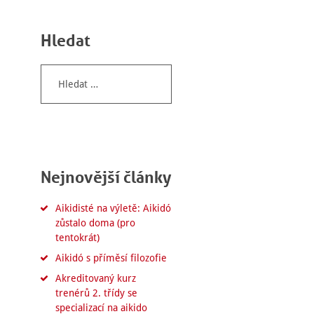
Hledat
Vyhledávání
Nejnovější články
Aikidisté na výletě: Aikidó
zůstalo doma (pro
tentokrát)
Aikidó s příměsí filozofie
Akreditovaný kurz
trenérů 2. třídy se
specializací na aikido