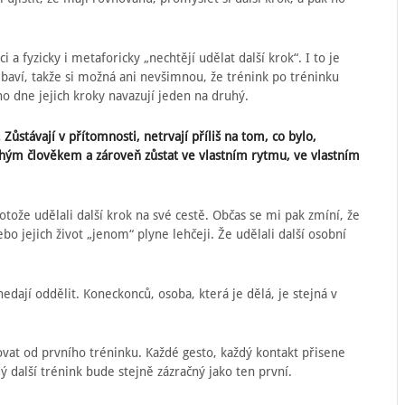
i a fyzicky i metaforicky „nechtějí udělat další krok“. I to je
í baví, takže si možná ani nevšimnou, že trénink po tréninku
oho dne jejich kroky navazují jeden na druhý.
 Zůstávají v přítomnosti, netrvají příliš na tom, co bylo,
uhým člověkem a zároveň zůstat ve vlastním rytmu, ve vlastním
ože udělali další krok na své cestě. Občas se mi pak zmíní, že
bo jejich život „jenom“ plyne lehčeji. Že udělali další osobní
edají oddělit. Koneckonců, osoba, která je dělá, je stejná v
vat od prvního tréninku. Každé gesto, každý kontakt přisene
 další trénink bude stejně zázračný jako ten první.