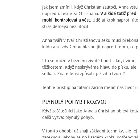
Jak jsem zmínil, když Christian zaútočí, Anna vstu
dopředu, těsně za Christiana.
V aikidě totiž pře
mohli kontrolovat a vést.
Udělat krok naproti út
strašidelnější než útočit.
Anna tváří v tvář Christianovu seku musí překon
klidu a se zdviženou hlavou jít naproti tomu, co p
I to se může v běžném životě hodit – když víme, 
těžkostem. Když neskrýváme hlavu do písku, ale
setkali. Znáte lepší způsob, jak žít a tvořit?
Tenhle přístup na tatami začíná měnit náš život u
PLYNULÝ POHYB I ROZVOJ
Když začátečníci jako Anna a Christian objeví kou
další výzva: plynulý pohyb.
V tomto období už znají základní techniky, ale j
zaseknou, jakoby se po každém kroku potřebovali 