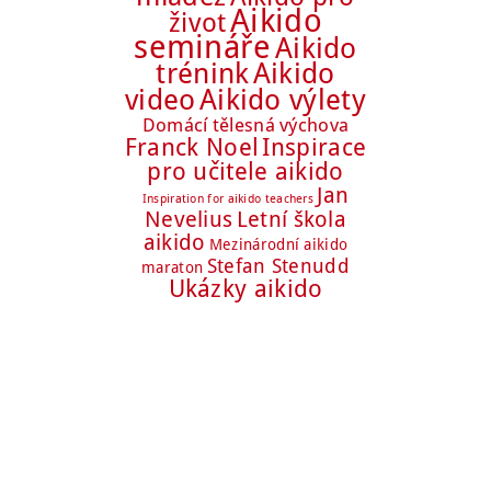
Aikido
život
semináře
Aikido
trénink
Aikido
Aikido výlety
video
Domácí tělesná výchova
Franck Noel
Inspirace
pro učitele aikido
Jan
Inspiration for aikido teachers
Nevelius
Letní škola
aikido
Mezinárodní aikido
Stefan Stenudd
maraton
Ukázky aikido