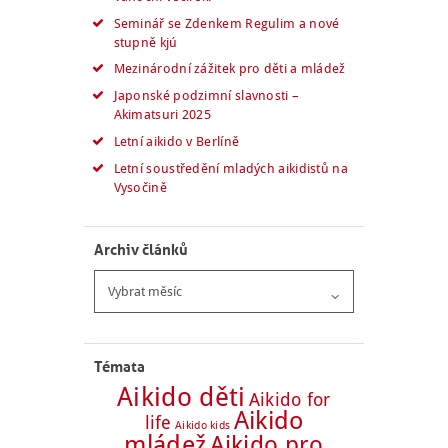
Seminář se Zdenkem Regulim a nové
stupně kjú
Mezinárodní zážitek pro děti a mládež
Japonské podzimní slavnosti –
Akimatsuri 2025
Letní aikido v Berlíně
Letní soustředění mladých aikidistů na
Vysočině
Archiv článků
Archiv
článků
Témata
Aikido děti
Aikido for
Aikido
life
Aikido kids
mládež
Aikido pro