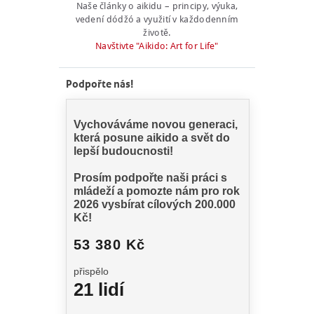
Naše články o aikidu – principy, výuka,
vedení dódžó a využití v každodenním
životě.
Navštivte "Aikido: Art for Life"
Podpořte nás!
NÁBOR
ROZVRH
SEMINÁŘE
PRO FIRMY
O NÁS