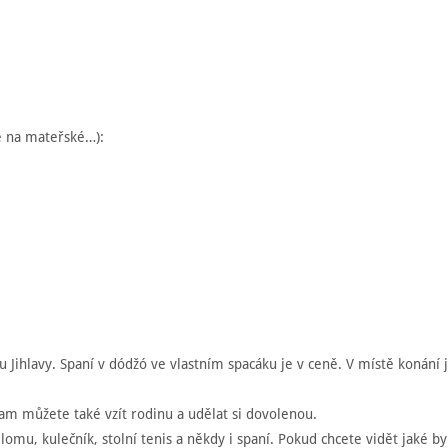
é na mateřské…):
 u Jihlavy. Spaní v dódžó ve vlastním spacáku je v ceně. V místě konání
m můžete také vzít rodinu a udělat si dovolenou.
omu, kulečník, stolní tenis a někdy i spaní. Pokud chcete vidět jaké by