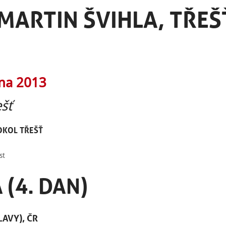
MARTIN ŠVIHLA, TŘEŠŤ
pna 2013
šť
OKOL TŘEŠŤ
st
 (4. DAN)
LAVY), ČR