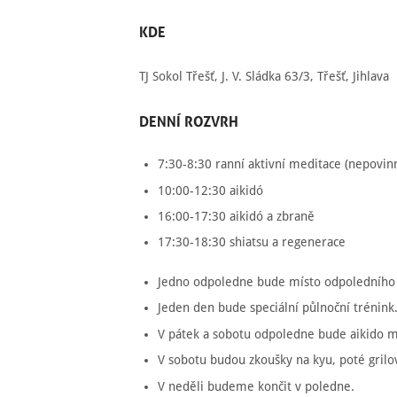
KDE
TJ Sokol Třešť, J. V. Sládka 63/3, Třešť, Jihlava
DENNÍ
ROZVRH
7:30-8:30 ranní aktivní meditace (nepovin
10:00-12:30 aikidó
16:00-17:30 aikidó a zbraně
17:30-18:30 shiatsu a regenerace
Jedno odpoledne bude místo odpoledního t
Jeden den bude speciální půlnoční trénink
V pátek a sobotu odpoledne bude aikido mí
V sobotu budou zkoušky na kyu, poté grilov
V neděli budeme končit v poledne.