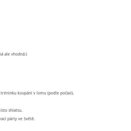
ná ale vhodná:)
réninku koupání v lomu (podle počasí).
.
sto shiatsu.
ací párty ve Světě.