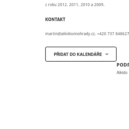
z
roku 2012
,
2011
,
2010
a
2009
.
KONTAKT
martin@aikidovinohrady.cz
, +420 737 84862
PŘIDAT DO KALENDÁŘE
POD
Aikido