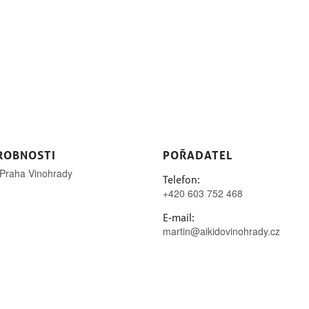
7
ROBNOSTI
POŘADATEL
 Praha Vinohrady
Telefon:
+420 603 752 468
E-mail:
martin@aikidovinohrady.cz