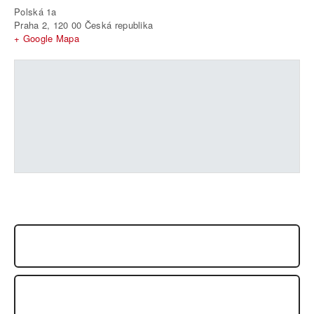
Polská 1a
Praha 2
,
120 00
Česká republika
+ Google Mapa
AIKIDO SEMINÁŘ: JAN NEVELIUS (7.DAN)
SOUSTŘEDĚNÍ DĚTÍ A MLÁDEŽE NA SVOBODNÉM STATKU