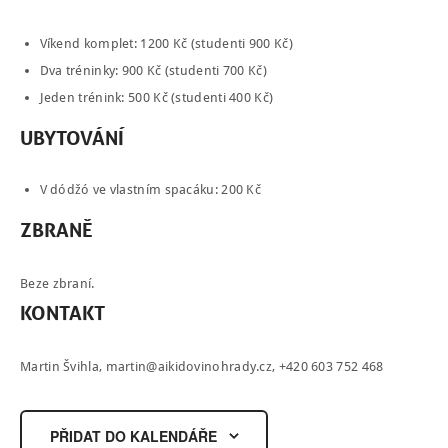
Víkend komplet: 1200 Kč (studenti 900 Kč)
Dva tréninky: 900 Kč (studenti 700 Kč)
Jeden trénink: 500 Kč (studenti 400 Kč)
NÁBOR
UBYTOVÁNÍ
ROZVRH
V dódžó ve vlastním spacáku: 200 Kč
SEMINÁŘE
ZBRANĚ
PRO FIRMY
O NÁS
Beze zbraní.
KONTAKT
NÁŠ BLOG
KONTAKT
Martin Švihla,
martin@aikidovinohrady.cz
, +420 603 752 468
ENGLISH
PŘIDAT DO KALENDÁŘE