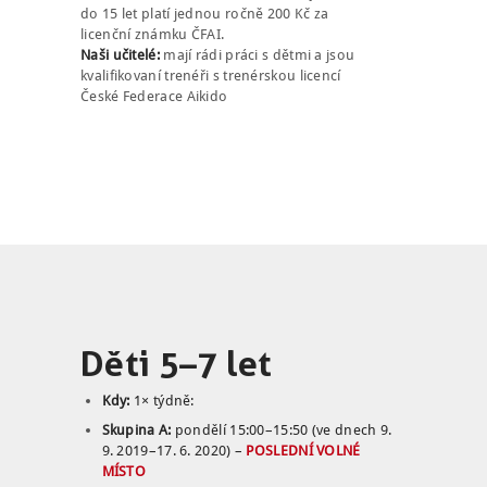
do 15 let platí jednou ročně 200 Kč za
NÁBOR
licenční známku ČFAI.
Naši učitelé:
mají rádi práci s dětmi a jsou
kvalifikovaní trenéři s trenérskou licencí
ROZVRH
České Federace Aikido
SEMINÁŘE
PRO FIRMY
O NÁS
NÁŠ BLOG
KONTAKT
ENGLISH
Děti 5–7 let
Kdy:
1× týdně:
Skupina A:
pondělí 15:00–15:50 (ve dnech 9.
9. 2019–17. 6. 2020) –
POSLEDNÍ VOLNÉ
MÍSTO