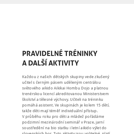
PRAVIDELNÉ TRÉNINKY
A DALŠÍ AKTIVITY
Každou z našich dětských skupiny vede zkušený
učitel s černým pásem uděleným centrálou
světového aikido Aikikai Hombu Dojo a platnou
trenérskou licencí akreditovanou Ministerstvem
školství a tělesné výchovy. Učiteli na tréninku
pomáhá asistent. Ve skupinách je kolem 15 dětí,
takže děti mají téměř individuální přístup.
V průběhu roku pro děti a mládež pořádáme
podzimní mezinárodní seminář v Praze, jarní
soustředění na bio statku i letní aikido výlet do
slovenských hor. Tyto aktivity jsou volitelné, platí