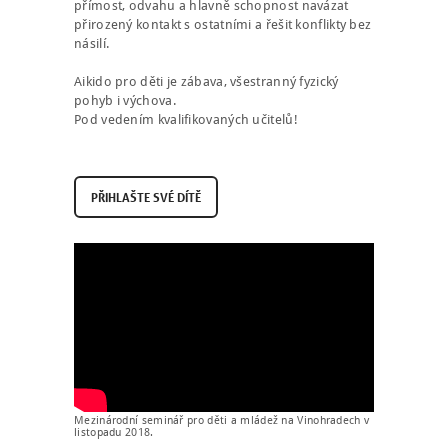
přímost, odvahu a hlavně schopnost navázat
přirozený kontakt s ostatními a řešit konflikty bez
násilí.
Aikido pro děti je zábava, všestranný fyzický
pohyb i výchova.
Pod vedením kvalifikovaných učitelů!
P
Ř
I
H
L
A
Š
T
E
S
V
É
D
Í
T
Ě
Mezinárodní seminář pro děti a mládež na Vinohradech v
listopadu 2018.