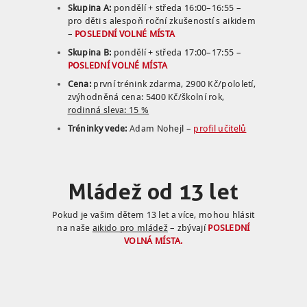
Skupina A:
pondělí + středa 16:00–16:55 –
pro děti s alespoň roční zkušeností s aikidem
–
POSLEDNÍ VOLNÉ MÍSTA
Skupina B:
pondělí + středa 17:00–17:55
–
POSLEDNÍ VOLNÉ MÍSTA
Cena:
první trénink zdarma, 2900 Kč/pololetí,
zvýhodněná cena: 5400 Kč/školní rok,
rodinná sleva: 15 %
Tréninky vede:
Adam Nohejl –
profil učitelů
Mládež od 13 let
Pokud je vašim dětem 13 let a více, mohou hlásit
na naše
aikido pro mládež
– zbývají
POSLEDNÍ
VOLNÁ MÍSTA.