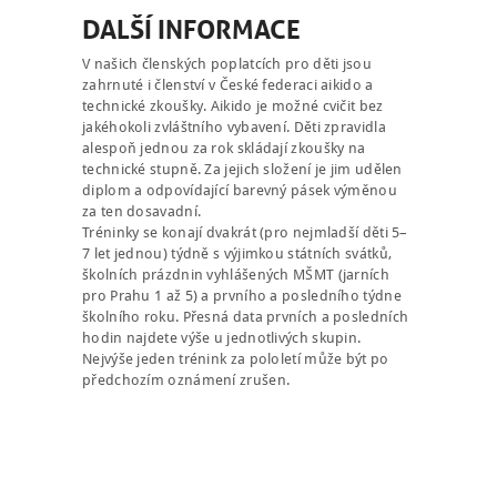
DALŠÍ INFORMACE
V našich členských poplatcích pro děti jsou
zahrnuté i členství v České federaci aikido a
technické zkoušky. Aikido je možné cvičit bez
jakéhokoli zvláštního vybavení. Děti zpravidla
alespoň jednou za rok skládají zkoušky na
technické stupně. Za jejich složení je jim udělen
diplom a odpovídající barevný pásek výměnou
za ten dosavadní.
Tréninky se konají dvakrát (pro nejmladší děti 5–
7 let jednou) týdně s výjimkou státních svátků,
školních prázdnin vyhlášených MŠMT (jarních
pro Prahu 1 až 5) a prvního a posledního týdne
školního roku. Přesná data prvních a posledních
hodin najdete výše u jednotlivých skupin.
Nejvýše jeden trénink za pololetí může být po
předchozím oznámení zrušen.