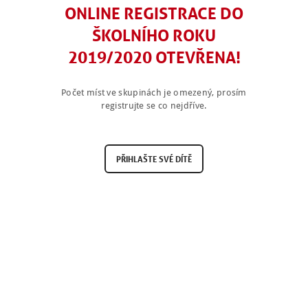
ONLINE REGISTRACE DO
ŠKOLNÍHO ROKU
2019/2020 OTEVŘENA!
Počet míst ve skupinách je omezený, prosím
registrujte se co nejdříve.
P
Ř
I
H
L
A
Š
T
E
S
V
É
D
Í
T
Ě