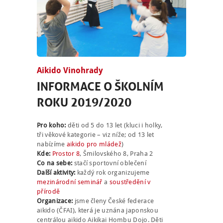
Aikido Vinohrady
INFORMACE O ŠKOLNÍM
ROKU 2019/2020
Pro koho:
děti od 5 do 13 let (kluci i holky,
tři věkové kategorie – viz níže; od 13 let
nabízíme
aikido pro mládež
)
Kde:
Prostor 8
, Šmilovského 8, Praha 2
Co na sebe:
stačí sportovní oblečení
Další aktivity:
každý rok organizujeme
mezinárodní seminář
a
soustředění v
přírodě
Organizace:
jsme členy České federace
aikido (ČFAI), která je uznána japonskou
centrálou aikido Aikikai Hombu Dojo. Děti