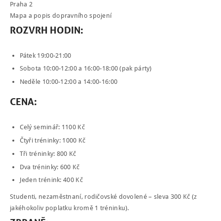
Praha 2
PRO FIRMY
Mapa a popis dopravního spojení
ROZVRH
HODIN
:
O NÁS
NÁŠ BLOG
Pátek 19:00-21:00
KONTAKT
Sobota 10:00-12:00 a 16:00-18:00 (pak párty)
Neděle 10:00-12:00 a 14:00-16:00
ENGLISH
CENA
:
Celý seminář: 1100 Kč
Čtyři tréninky: 1000 Kč
Tři tréninky: 800 Kč
Dva tréninky: 600 Kč
Jeden trénink: 400 Kč
Studenti, nezaměstnaní, rodičovské dovolené – sleva 300 Kč (z
jakéhokoliv poplatku kromě 1 tréninku).