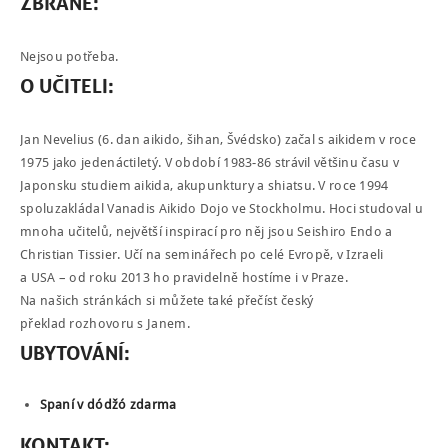
ZBRANĚ
:
Nejsou potřeba.
O
UČITELI
:
Jan Nevelius (6. dan aikido, šihan, Švédsko) začal s aikidem v roce
1975 jako jedenáctiletý. V období 1983-86 strávil většinu času v
Japonsku studiem aikida, akupunktury a shiatsu. V roce 1994
spoluzakládal Vanadis Aikido Dojo ve Stockholmu. Hoci studoval u
mnoha učitelů, největší inspirací pro něj jsou Seishiro Endo a
Christian Tissier. Učí na seminářech po celé Evropě, v Izraeli
a
USA
– od roku 2013 ho pravidelně hostíme i v Praze.
Na našich stránkách si můžete také přečíst český
překlad
rozhovoru s Janem
.
UBYTOVÁNÍ
:
Spaní v dódžó zdarma
KONTAKT
: