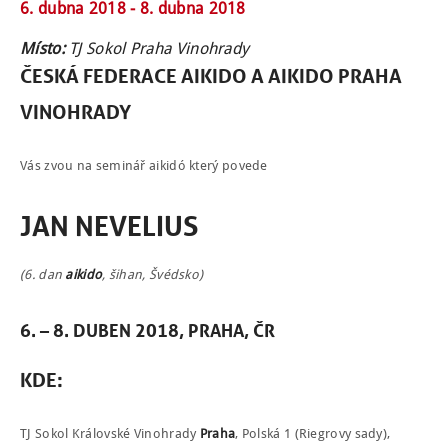
6. dubna 2018 -
8. dubna 2018
Místo:
TJ Sokol Praha Vinohrady
ČESKÁ FEDERACE AIKIDO A AIKIDO PRAHA
VINOHRADY
Vás zvou na seminář aikidó který povede
JAN NEVELIUS
(6. dan
aikido
, šihan, Švédsko)
6. – 8. DUBEN 2018, PRAHA, ČR
NÁBOR
KDE
:
ROZVRH
SEMINÁŘE
TJ Sokol Královské Vinohrady
Praha
, Polská 1 (Riegrovy sady),