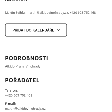
Martin Švihla,
martin@aikidovinohrady.cz
, +420 603 752 468
PŘIDAT DO KALENDÁŘE
PODROBNOSTI
Aikido Praha Vinohrady
POŘADATEL
Telefon:
+420 603 752 468
E-mail:
martin@aikidovinohrady.cz