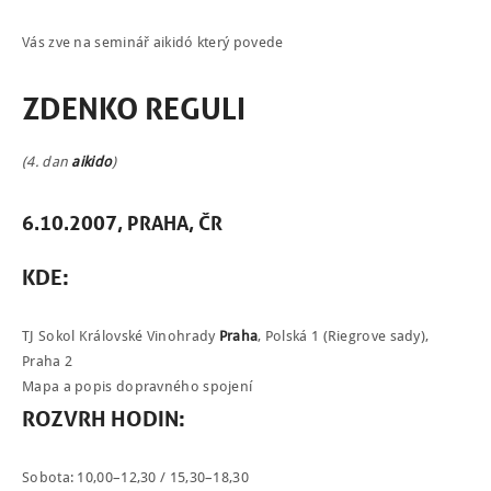
ROZVRH
Vás zve na seminář aikidó který povede
SEMINÁŘE
ZDENKO REGULI
PRO FIRMY
O NÁS
(4. dan
aikido
)
NÁŠ BLOG
6.10.2007, PRAHA, ČR
KONTAKT
KDE:
ENGLISH
TJ Sokol Královské Vinohrady
Praha
, Polská 1 (Riegrove sady),
Praha 2
Mapa a popis dopravného spojení
ROZVRH HODIN:
Sobota: 10,00–12,30 / 15,30–18,30