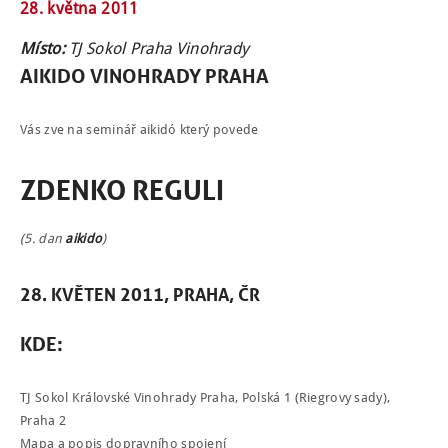
28. května 2011
Místo:
TJ Sokol Praha Vinohrady
AIKIDO VINOHRADY
PRAHA
NÁBOR
Vás zve na seminář aikidó který povede
ROZVRH
ZDENKO REGULI
SEMINÁŘE
(5. dan
aikido
)
PRO FIRMY
O NÁS
28. KVĚTEN 2011, PRAHA, ČR
NÁŠ BLOG
KDE:
KONTAKT
TJ Sokol Královské Vinohrady Praha, Polská 1 (Riegrovy sady),
ENGLISH
Praha 2
Mapa a popis dopravního spojení