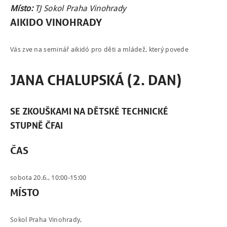
Místo:
TJ Sokol Praha Vinohrady
AIKIDO VINOHRADY
NÁBOR
Vás zve na seminář aikidó pro děti a mládež, který povede
ROZVRH
JANA CHALUPSKÁ (2. DAN)
SEMINÁŘE
PRO FIRMY
SE ZKOUŠKAMI NA DĚTSKÉ TECHNICKÉ
O NÁS
STUPNĚ
ČFAI
NÁŠ BLOG
ČAS
KONTAKT
ENGLISH
sobota 20.6., 10:00-15:00
MÍSTO
Sokol Praha Vinohrady,