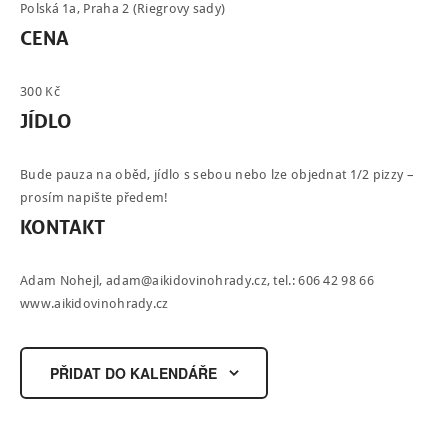
Polská 1a, Praha 2 (Riegrovy sady)
CENA
300 Kč
JÍDLO
Bude pauza na oběd, jídlo s sebou nebo lze objednat 1/2 pizzy –
prosím napište předem!
KONTAKT
Adam Nohejl,
adam@aikidovinohrady.cz
, tel.: 606 42 98 66
www.aikidovinohrady.cz
PŘIDAT DO KALENDÁŘE