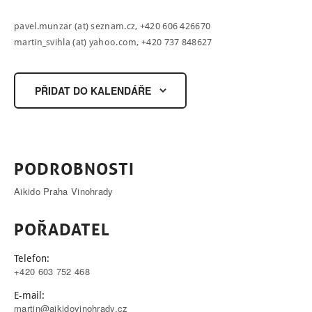
pavel.munzar (at) sez­nam.cz
, +420 606 426670
martin_svihla (at) yahoo.com
, +420 737 848627
PŘIDAT DO KALENDÁŘE
PODROBNOSTI
Aikido Praha Vinohrady
POŘADATEL
Telefon:
+420 603 752 468
E-mail:
martin@aikidovinohrady.cz