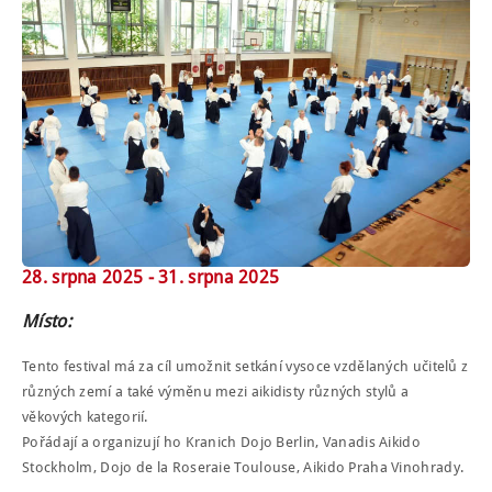
NÁBOR
ROZVRH
SEMINÁŘE
PRO FIRMY
O NÁS
NÁŠ BLOG
28. srpna 2025 -
31. srpna 2025
KONTAKT
Místo:
ENGLISH
Tento festival má za cíl umožnit setkání vysoce vzdělaných učitelů z
různých zemí a také výměnu mezi aikidisty různých stylů a
věkových kategorií.
Pořádají a organizují ho Kranich Dojo Berlin, Vanadis Aikido
Stockholm, Dojo de la Roseraie Toulouse, Aikido Praha Vinohrady.