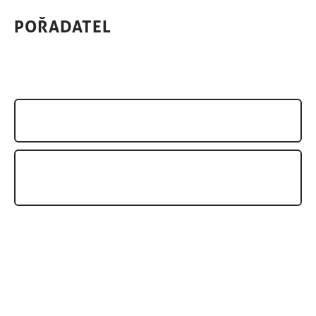
POŘADATEL
AIKIDO SOUSTŘEDĚNÍ PRO MLÁDEŽ
AIKI4KIDS – MEZINÁRODNÍ SEMINÁŘ AIKIDO PRO DĚTI A
MLÁDEŽ 2025