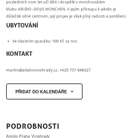
posledních osm let učí děti i dospělé v mnichovském
klubu
AIKIDO
–
DOJO
MÜNCHEN
. V jejím přístupu k aikido je
důležité silné centrum, její projev je však plný radosti a potěšení.
UBYTOVÁNÍ
Ve vlastním spacáku: 100 Kč za noc
KONTAKT
martin@aikidovinohrady.cz
, +420 737 848627
PŘIDAT DO KALENDÁŘE
PODROBNOSTI
Aikido Praha Vinohrady