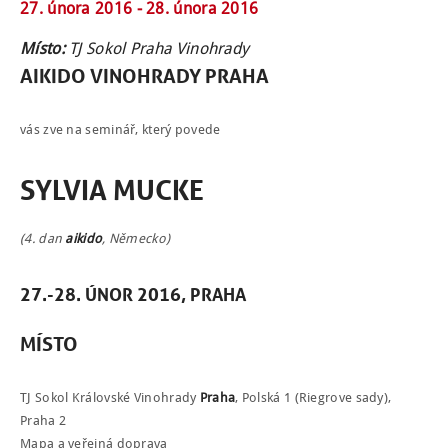
27. února 2016 -
28. února 2016
Místo:
TJ Sokol Praha Vinohrady
AIKIDO VINOHRADY PRAHA
vás zve na seminář, který povede
SYLVIA MUCKE
NÁBOR
(4. dan
aikido
, Německo)
ROZVRH
27.-28. ÚNOR 2016, PRAHA
SEMINÁŘE
MÍSTO
PRO FIRMY
O NÁS
TJ Sokol Královské Vinohrady
Praha
, Polská 1 (Riegrove sady),
Praha 2
NÁŠ BLOG
Mapa a veřejná doprava