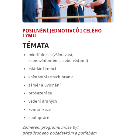
POSILNĚNÍ JEDNOTIVCŮ I CELÉHO
TÝMU
TÉMATA
mindfulness (všímavost,
sebeuvědomění a sebe-vědomí)
zvládání emocí
vnímání vlastních hranic
záměr a uvolnění
prosazení se
vedení druhých
komunikace
spolupráce
Zaměření programu může být
přizpůsobeno požadavkům a potřebám