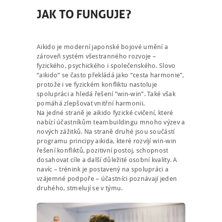
JAK TO FUNGUJE?
Aikido je moderní japonské bojové umění a
zároveň systém všestranného rozvoje –
fyzického, psychického i společenského. Slovo
“aikido” se často překládá jako “cesta harmonie”,
protože i ve fyzickém konfliktu nastoluje
spolupráci a hledá řešení “win-win”. Také však
pomáhá zlepšovat vnitřní harmonii.
Na jedné straně je aikido fyzické cvičení, které
nabízí účastníkům teambuildingu mnoho výzev a
nových zážitků. Na straně druhé jsou součástí
programu principy aikida, které rozvíjí win-win
řešení konfliktů, pozitivní postoj, schopnost
dosahovat cíle a další důležité osobní kvality. A
navíc – trénink je postavený na spolupráci a
vzájemné podpoře – účastníci poznávají jeden
druhého, stmelují se v týmu.