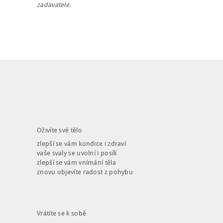
zadavatele.
Oživíte své tělo
zlepší se vám kondice i zdraví
vaše svaly se uvolní i posílí
zlepší se vám vnímání těla
NÁBOR
znovu objevíte radost z pohybu
ROZVRH
SEMINÁŘE
Vrátíte se k sobě