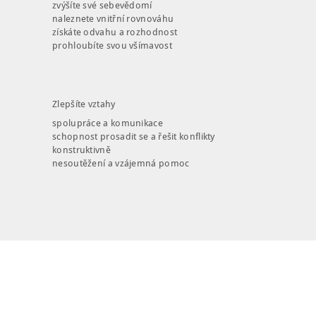
zvýšíte své sebevědomí
PRO FIRMY
naleznete vnitřní rovnováhu
získáte odvahu a rozhodnost
O NÁS
prohloubíte svou všímavost
NÁŠ BLOG
KONTAKT
Zlepšíte vztahy
ENGLISH
spolupráce a komunikace
schopnost prosadit se a řešit konflikty
konstruktivně
nesoutěžení a vzájemná pomoc