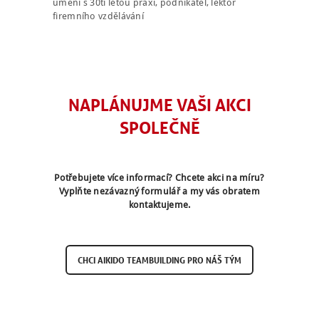
umění s 30ti letou praxí, podnikatel, lektor
firemního vzdělávání
NAPLÁNUJME VAŠI AKCI
SPOLEČNĚ
Potřebujete více informací? Chcete akci na míru?
Vyplňte nezávazný formulář a my vás obratem
kontaktujeme.
C
H
C
I
A
I
K
I
D
O
T
E
A
M
B
U
I
L
D
I
N
G
P
R
O
N
Á
Š
T
Ý
M