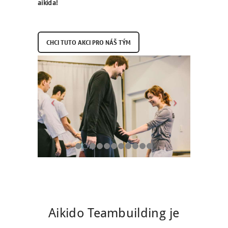
aikida!
C
H
C
I
T
U
T
O
A
K
C
I
P
R
O
N
Á
Š
T
Ý
M
Aikido Teambuilding je